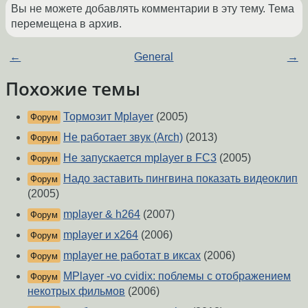
Вы не можете добавлять комментарии в эту тему. Тема
перемещена в архив.
←
General
→
Похожие темы
Тормозит Mplayer
(2005)
Форум
Не работает звук (Arch)
(2013)
Форум
Не запускается mplayer в FC3
(2005)
Форум
Надо заставить пингвина показать видеоклип
Форум
(2005)
mplayer & h264
(2007)
Форум
mplayer и x264
(2006)
Форум
mplayer не работат в иксах
(2006)
Форум
MPlayer -vo cvidix: поблемы с отображением
Форум
некотрых фильмов
(2006)