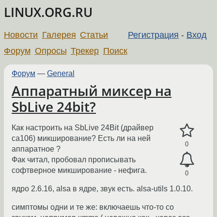
LINUX.ORG.RU
Новости
Галерея
Статьи
Регистрация
-
Вход
Форум
Опросы
Трекер
Поиск
Форум
—
General
Аппаратный миксер на
SbLive 24bit?
Как настроить на SbLive 24Bit (драйвер
ca106) микширование? Есть ли на ней
0
аппаратное ?
Фак читал, пробовал прописывать
софтверное микширование - нефига.
0
ядро 2.6.16, alsa в ядре, звук есть. alsa-utils 1.0.10.
симптомы одни и те же: включаешь что-то со