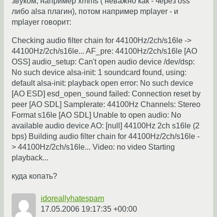
звуком, например xmms ( неважно как - через oss
либо alsa плагин), потом например mplayer - и
mplayer говорит:
Checking audio filter chain for 44100Hz/2ch/s16le ->
44100Hz/2ch/s16le... AF_pre: 44100Hz/2ch/s16le [AO
OSS] audio_setup: Can't open audio device /dev/dsp:
No such device alsa-init: 1 soundcard found, using:
default alsa-init: playback open error: No such device
[AO ESD] esd_open_sound failed: Connection reset by
peer [AO SDL] Samplerate: 44100Hz Channels: Stereo
Format s16le [AO SDL] Unable to open audio: No
available audio device AO: [null] 44100Hz 2ch s16le (2
bps) Building audio filter chain for 44100Hz/2ch/s16le -
> 44100Hz/2ch/s16le... Video: no video Starting
playback...
куда копать?
idoreallyhatespam
17.05.2006 19:17:35 +00:00