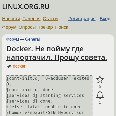
LINUX.ORG.RU
Новости
Галерея
Статьи
Регистрация
-
Вход
Форум
Опросы
Трекер
Поиск
Форум
—
General
Docker. Не пойму где
напортачил. Прошу совета.
docker
[cont-init.d] 10-adduser: exited 
0.

0
[cont-init.d] done.

[services.d] starting services

[services.d] done.

1
ifelse: fatal: unable to exec 
/home/tv/noxbit/STM-Hypervisor -