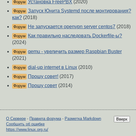
Установка FreePBX
(2020)
Форум
Запуск Юнита Systemd после монтирования?
Форум
как?
(2018)
Не запускается openvpn server centos7
(2018)
Форум
Как правильно наследовать Dockerfile-ы?
Форум
(2024)
qemu - увеличить размер Raspbian Buster
Форум
(2021)
dial-up internet в Linux
(2010)
Форум
Прошу совет!
(2017)
Форум
Прошу совет
(2014)
Форум
О Сервере
-
Правила форума
-
Разметка Markdown
Вверх
Сообщить об ошибке
https://www.linux.org.ru/