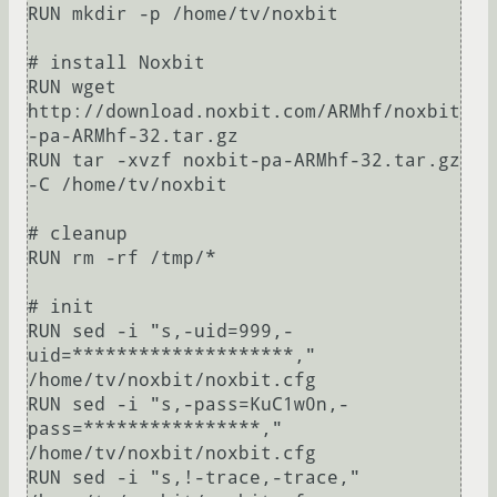
RUN mkdir -p /home/tv/noxbit

# install Noxbit

RUN wget 
http://download.noxbit.com/ARMhf/noxbit
-pa-ARMhf-32.tar.gz

RUN tar -xvzf noxbit-pa-ARMhf-32.tar.gz 
-C /home/tv/noxbit

# cleanup

RUN rm -rf /tmp/*

# init

RUN sed -i "s,-uid=999,-
uid=********************," 
/home/tv/noxbit/noxbit.cfg

RUN sed -i "s,-pass=KuC1w0n,-
pass=****************," 
/home/tv/noxbit/noxbit.cfg

RUN sed -i "s,!-trace,-trace," 