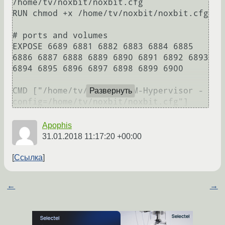
/home/tv/noxbit/noxbit.cfg

RUN chmod +x /home/tv/noxbit/noxbit.cfg

# ports and volumes

EXPOSE 6689 6881 6882 6883 6884 6885 
6886 6887 6888 6889 6890 6891 6892 6893 
6894 6895 6896 6897 6898 6899 6900

CMD ["/home/tv/noxbit/STM-Hypervisor -
Развернуть
config=/home/tv/noxbit/noxbit.cfg"]
Apophis
31.01.2018 11:17:20 +00:00
Ссылка
←
→