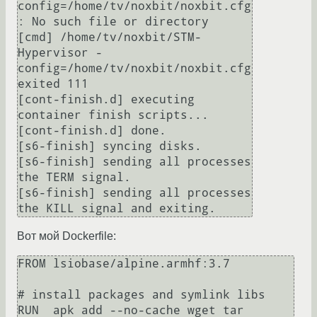
config=/home/tv/noxbit/noxbit.cfg
: No such file or directory

[cmd] /home/tv/noxbit/STM-
Hypervisor -
config=/home/tv/noxbit/noxbit.cfg 
exited 111

[cont-finish.d] executing 
container finish scripts...

[cont-finish.d] done.

[s6-finish] syncing disks.

[s6-finish] sending all processes 
the TERM signal.

[s6-finish] sending all processes 
the KILL signal and exiting.
Вот мой Dockerfile:
FROM lsiobase/alpine.armhf:3.7

# install packages and symlink libs

RUN  apk add --no-cache wget tar
