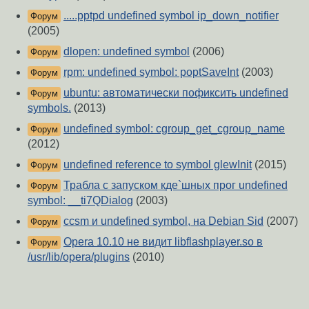
.....pptpd undefined symbol ip_down_notifier
Форум
(2005)
dlopen: undefined symbol
(2006)
Форум
rpm: undefined symbol: poptSaveInt
(2003)
Форум
ubuntu: автоматически пофиксить undefined
Форум
symbols.
(2013)
undefined symbol: cgroup_get_cgroup_name
Форум
(2012)
undefined reference to symbol glewInit
(2015)
Форум
Трабла с запуском кде`шных прог undefined
Форум
symbol: __ti7QDialog
(2003)
ccsm и undefined symbol, на Debian Sid
(2007)
Форум
Opera 10.10 не видит libflashplayer.so в
Форум
/usr/lib/opera/plugins
(2010)