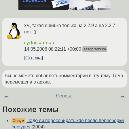
хм, такая ошибка только на 2.2.9 а на 2.2.7
нет :((
cyclon
★★★★★
14.05.2006 08:22:11 +00:00
автор топика
Ссылка
Вы не можете добавлять комментарии в эту тему. Тема
перемещена в архив.
←
General
→
Похожие темы
Надо ли пересобирать kde после пересборки
Форум
freetypes
(2004)