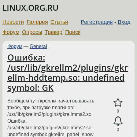
LINUX.ORG.RU
Новости
Галерея
Статьи
Регистрация
-
Вход
Форум
Опросы
Трекер
Поиск
Форум
—
General
Ошибка:
/usr/lib/gkrellm2/plugins/gkr
ellm-hddtemp.so: undefined
symbol: GK
Вообщем тут гкреллм начал выдавать
такое, при загрузке плагинов:
0
/usr/lib/gkrellm2/plugins/gkrellmms2.so
Ошибка:
/usr/lib/gkrellm2/plugins/gkrellmms2.so:
0
undefined symbol: gkrellm_panel_show