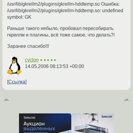
/usr/lib/gkrellm2/plugins/gkrellm-hddtemp.so Ошибка:
/usr/lib/gkrellm2/plugins/gkrellm-hddtemp.so: undefined
symbol: GK
Раньше такого небыло, пробовал пересобирать
гкреллм и плагины, всё тоже самое, что делать?!
Заранее спасибо!!!
cyclon
★★★★★
14.05.2006 08:13:53 +00:00
Ссылка
←
→