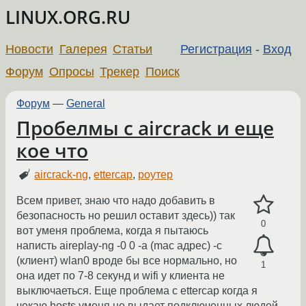
LINUX.ORG.RU
Новости
Галерея
Статьи
Регистрация
-
Вход
Форум
Опросы
Трекер
Поиск
Форум
—
General
Пробелмы с aircrack и еще
кое что
aircrack-ng
,
ettercap
,
роутер
Всем привет, знаю что надо добавить в
безопасность но решил оставит здесь)) так
0
вот уменя проблема, когда я пытаюсь
написть aireplay-ng -0 0 -a (mac адрес) -c
(клиент) wlan0 вроде бы все нормально, но
1
она идет по 7-8 секунд и wifi у клиента не
выключаеться. Еще проблема с ettercap когда я
чекаю hosts уменя не выдает подключенных людей