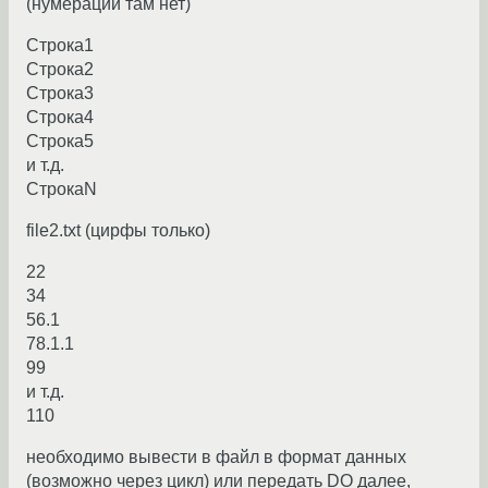
(нумерации там нет)
Строка1
Строка2
Строка3
Строка4
Строка5
и т.д.
СтрокаN
file2.txt (цирфы только)
22
34
56.1
78.1.1
99
и т.д.
110
необходимо вывести в файл в формат данных
(возможно через цикл) или передать DO далее,