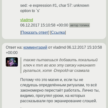
sed: -e expression #1, char 57: unknown
option to `s'
vladrnd
06.12.2017 15:10:58 +00:00
автор топика
Показать ответ
Ссылка
Ответ на:
комментарий
от vladrnd
06.12.2017 15:10:58
+00:00
также пытаешься добавить локальный
ключ к mvn во всю эту связку начинает
ругаться, хотя -DrepoId=ar схамала
Потому что это магия и, если ты не
следуешь определённым ритуалам, то всё
закономерно перестаёт работать. Лично ты,
видимо, прогулял уроки, на которых
рассказывали про экранирование слэшей.