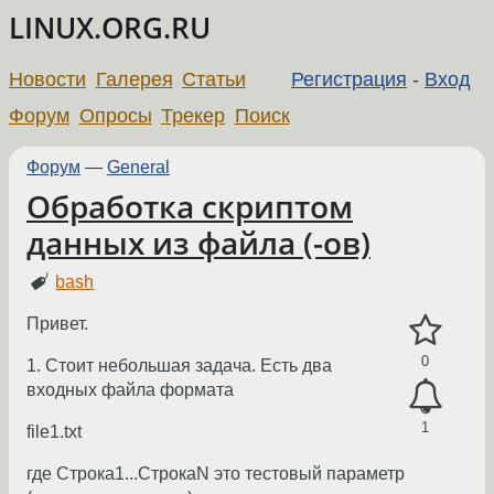
LINUX.ORG.RU
Новости
Галерея
Статьи
Регистрация
-
Вход
Форум
Опросы
Трекер
Поиск
Форум
—
General
Обработка скриптом
данных из файла (-ов)
bash
Привет.
0
1. Стоит небольшая задача. Есть два
входных файла формата
1
file1.txt
где Строка1...СтрокаN это тестовый параметр