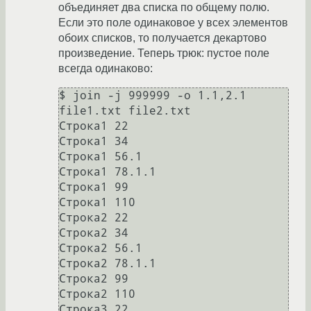
объединяет два списка по общему полю.
Eсли это поле одинаковое у всех элементов
обоих списков, то получается декартово
произведение. Теперь трюк: пустое поле
всегда одинаково:
$ join -j 999999 -o 1.1,2.1 
file1.txt file2.txt

Строка1 22

Строка1 34

Строка1 56.1

Строка1 78.1.1

Строка1 99

Строка1 110

Строка2 22

Строка2 34

Строка2 56.1

Строка2 78.1.1

Строка2 99

Строка2 110

Строка3 22
