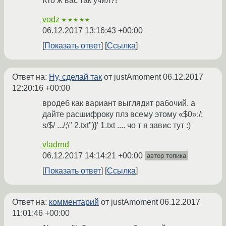
Кто ж вас так учил?!
vodz
★★★★★
06.12.2017 13:16:43 +00:00
Показать ответ
Ссылка
Ответ на:
Ну, сделай так
от justAmoment
06.12.2017
12:20:16 +00:00
вродеб как вариант выглядит рабочий. а
дайте расшифроку плз всему этому «$0»:/;
s/$/ .../;\" 2.txt")}' 1.txt .... чо т я завис тут :)
vladrnd
06.12.2017 14:14:21 +00:00
автор топика
Показать ответ
Ссылка
Ответ на:
комментарий
от justAmoment
06.12.2017
11:01:46 +00:00