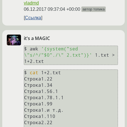
vladrnd
06.12.2017 09:37:04 +00:00
автор топика
Ссылка
it's a MAGIC
$ awk 
'{system("sed 
\"s/^/"$0"./\" 2.txt")}'
 1.txt > 
$ 
cat
 1+2.txt

Строка1.22

Строка1.34

Строка1.56.1

Строка1.78.1.1

Строка1.99

Строка1.и т.д.

Строка1.110

Строка2.22
