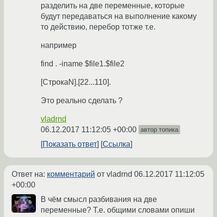
разделить на две переменные, которые
будут передаваться на выполнение какому
то действию, перебор тотже т.е.
например
find . -iname $file1.$file2
[СтрокаN].[22...110].
Это реально сделать ?
vladrnd
06.12.2017 11:12:05 +00:00
автор топика
Показать ответ
Ссылка
Ответ на:
комментарий
от vladrnd
06.12.2017 11:12:05
+00:00
В чём смысл разбивания на две
переменные? Т.е. общими словами опиши