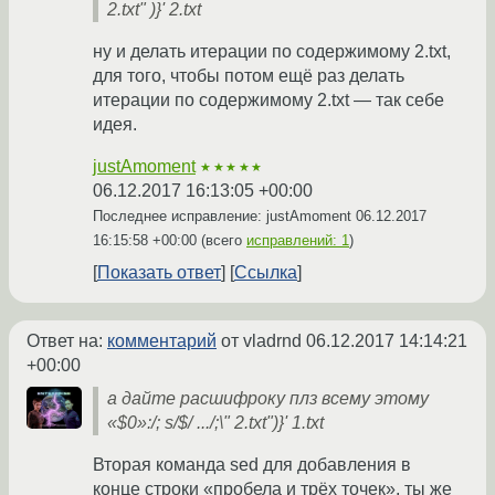
2.txt" )}' 2.txt
ну и делать итерации по содержимому 2.txt,
для того, чтобы потом ещё раз делать
итерации по содержимому 2.txt — так себе
идея.
justAmoment
★★★★★
06.12.2017 16:13:05 +00:00
Последнее исправление: justAmoment
06.12.2017
16:15:58 +00:00
(всего
исправлений: 1
)
Показать ответ
Ссылка
Ответ на:
комментарий
от vladrnd
06.12.2017 14:14:21
+00:00
а дайте расшифроку плз всему этому
«$0»:/; s/$/ .../;\" 2.txt")}' 1.txt
Вторая команда sed для добавления в
конце строки «пробела и трёх точек», ты же