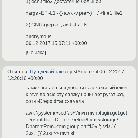
1) если file2 достаточно большой:
xargs -E " -L1 -I{} awk -v pre={} '...' <file1 file2
2) GNU-grep -o ; awk -F/ '..NF..'
anonymous
06.12.2017 15:07:11 +00:00
Ссылка
Ответ на:
Ну, сделай так
от justAmoment
06.12.2017
12:20:16 +00:00
также пытаешься добавить локальный ключ
к mvn во всю эту связку начинает ругаться,
хотя -DrepoId=ar схамала
awk '{system(«sed \„s/^/mvn mvnplugin:get:get
-DrepoId=ar -DLinksPrefix=/home/storage/ -
DparentPom=com.group.art:“$0»:/; s/$/ /;\"
2.txt" )}' 2.txt >> mvn.sh