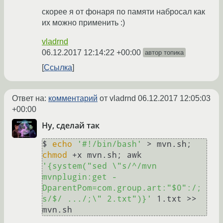
скорее я от фонаря по памяти набросал как
их можно применить :)
vladrnd
06.12.2017 12:14:22 +00:00
автор топика
Ссылка
Ответ на:
комментарий
от vladrnd
06.12.2017 12:05:03
+00:00
Ну, сделай так
$ 
echo
'#!/bin/bash'
 > mvn.sh; 
chmod
 +x mvn.sh; awk 
'{system("sed \"s/^/mvn 
mvnplugin:get -
DparentPom=com.group.art:"$0":/; 
s/$/ .../;\" 2.txt")}'
 1.txt >> 