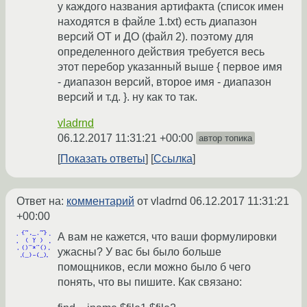
у каждого названия артифакта (список имен
находятся в файле 1.txt) есть диапазон
версий ОТ и ДО (файл 2). поэтому для
определенного действия требуется весь
этот перебор указанный выше { первое имя
- диапазон версий, второе имя - диапазон
версий и т.д. }. ну как то так.
vladrnd
06.12.2017 11:31:21 +00:00
автор топика
Показать ответы
Ссылка
Ответ на:
комментарий
от vladrnd
06.12.2017 11:31:21
+00:00
А вам не кажется, что ваши формулировки
ужасны? У вас бы было больше
помощников, если можно было б чего
понять, что вы пишите. Как связано: