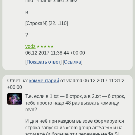
find . -iname $file1.$file2
и
[СтрокаN].[22...110]
?
vodz
★★★★★
06.12.2017 11:38:44 +00:00
Показать ответ
Ссылка
Ответ на:
комментарий
от vladrnd
06.12.2017 11:31:21
+00:00
Т.е. если в 1.txt — 8 строк, а в 2.txt — 6 строк,
тебе просто надо 48 раз вызвать команду
mvn?
И для неё при каждом вызове формируется
строка запуска из «com.group.art:$a:$i» и на
этом всё (и больше эти переменные $a,$i