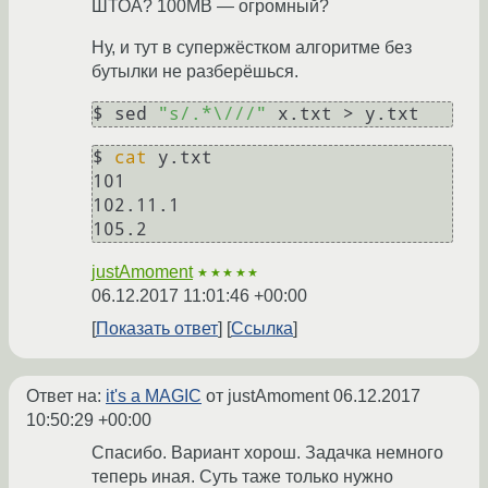
ШТОА? 100MB — огромный?
Ну, и тут в супержёстком алгоритме без
бутылки не разберёшься.
$ sed 
"s/.*\///"
$ 
cat
 y.txt 

101

102.11.1

justAmoment
★★★★★
06.12.2017 11:01:46 +00:00
Показать ответ
Ссылка
Ответ на:
it's a MAGIC
от justAmoment
06.12.2017
10:50:29 +00:00
Спасибо. Вариант хорош. Задачка немного
теперь иная. Суть таже только нужно