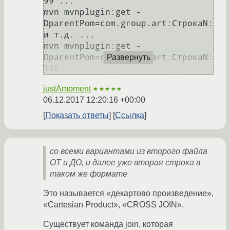
99 ...

mvn mvnplugin:get -
DparentPom=com.group.art:СтрокаN:
и т.д. ...

mvn mvnplugin:get -
DparentPom=com.group.art:СтрокаN:
Развернуть
justAmoment
★★★★★
06.12.2017 12:20:16 +00:00
Показать ответы
Ссылка
со всеми вариантами из второго файла
ОТ и ДО, и далее уже вторая строка в
таком же формате
Это называется «декартово произведение»,
«Cartesian Product», «CROSS JOIN».
Существует команда join, которая