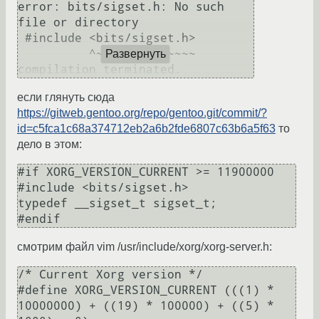
error: bits/sigset.h: No such 
file or directory

 #include <bits/sigset.h>

          ^~~~~~~~~~~~~~~

Развернуть
если глянуть сюда
https://gitweb.gentoo.org/repo/gentoo.git/commit/?
id=c5fca1c68a374712eb2a6b2fde6807c63b6a5f63
то
дело в этом:
#if XORG_VERSION_CURRENT >= 11900000

#include <bits/sigset.h>

typedef __sigset_t sigset_t;

#endif
смотрим файл vim /usr/include/xorg/xorg-server.h:
/* Current Xorg version */

#define XORG_VERSION_CURRENT (((1) * 
10000000) + ((19) * 100000) + ((5) * 