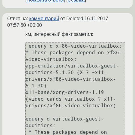
Ответ на:
комментарий
от Deleted
16.11.2017
07:57:50 +00:00
хм, интересный факт заметил:
 equery d xf86-video-virtualbox:

* These packages depend on xf86-
video-virtualbox:

app-emulation/virtualbox-guest-
additions-5.1.30 (X ? ~x11-
drivers/xf86-video-virtualbox-
5.1.30)

x11-base/xorg-drivers-1.19 
(video_cards_virtualbox ? x11-
drivers/xf86-video-virtualbox)

equery d virtualbox-guest-
additions:

 * These packages depend on 