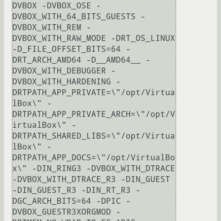
DVBOX -DVBOX_OSE -
DVBOX_WITH_64_BITS_GUESTS -
DVBOX_WITH_REM -
DVBOX_WITH_RAW_MODE -DRT_OS_LINUX 
-D_FILE_OFFSET_BITS=64 -
DRT_ARCH_AMD64 -D__AMD64__ -
DVBOX_WITH_DEBUGGER -
DVBOX_WITH_HARDENING -
DRTPATH_APP_PRIVATE=\"/opt/Virtua
lBox\" -
DRTPATH_APP_PRIVATE_ARCH=\"/opt/V
irtualBox\" -
DRTPATH_SHARED_LIBS=\"/opt/Virtua
lBox\" -
DRTPATH_APP_DOCS=\"/opt/VirtualBo
x\" -DIN_RING3 -DVBOX_WITH_DTRACE 
-DVBOX_WITH_DTRACE_R3 -DIN_GUEST 
-DIN_GUEST_R3 -DIN_RT_R3 -
DGC_ARCH_BITS=64 -DPIC -
DVBOX_GUESTR3XORGMOD -