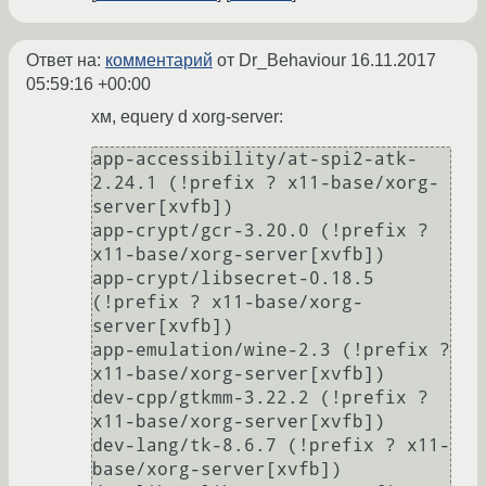
Ответ на:
комментарий
от Dr_Behaviour
16.11.2017
05:59:16 +00:00
хм, equery d xorg-server:
app-accessibility/at-spi2-atk-
2.24.1 (!prefix ? x11-base/xorg-
server[xvfb])

app-crypt/gcr-3.20.0 (!prefix ? 
x11-base/xorg-server[xvfb])

app-crypt/libsecret-0.18.5 
(!prefix ? x11-base/xorg-
server[xvfb])

app-emulation/wine-2.3 (!prefix ? 
x11-base/xorg-server[xvfb])

dev-cpp/gtkmm-3.22.2 (!prefix ? 
x11-base/xorg-server[xvfb])

dev-lang/tk-8.6.7 (!prefix ? x11-
base/xorg-server[xvfb])
