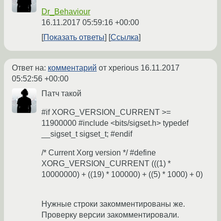
Dr_Behaviour
16.11.2017 05:59:16 +00:00
Показать ответы
Ссылка
Ответ на:
комментарий
от xperious
16.11.2017
05:52:56 +00:00
Патч такой
#if XORG_VERSION_CURRENT >=
11900000 #include <bits/sigset.h> typedef
__sigset_t sigset_t; #endif
/* Current Xorg version */ #define
XORG_VERSION_CURRENT (((1) *
10000000) + ((19) * 100000) + ((5) * 1000) + 0)
Нужные строки закомментированы же.
Проверку версии закомментировали.