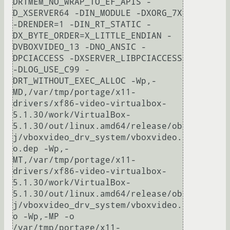
DRTMEM_NO_WRAP_TO_EF_APIS -
D_XSERVER64 -DIN_MODULE -DXORG_7X 
-DRENDER=1 -DIN_RT_STATIC -
DX_BYTE_ORDER=X_LITTLE_ENDIAN -
DVBOXVIDEO_13 -DNO_ANSIC -
DPCIACCESS -DXSERVER_LIBPCIACCESS 
-DLOG_USE_C99 -
DRT_WITHOUT_EXEC_ALLOC -Wp,-
MD,/var/tmp/portage/x11-
drivers/xf86-video-virtualbox-
5.1.30/work/VirtualBox-
5.1.30/out/linux.amd64/release/ob
j/vboxvideo_drv_system/vboxvideo.
o.dep -Wp,-
MT,/var/tmp/portage/x11-
drivers/xf86-video-virtualbox-
5.1.30/work/VirtualBox-
5.1.30/out/linux.amd64/release/ob
j/vboxvideo_drv_system/vboxvideo.
o -Wp,-MP -o 
/var/tmp/portage/x11-