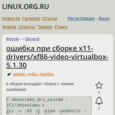
LINUX.ORG.RU
Новости
Галерея
Статьи
Регистрация
-
Вход
Форум
Опросы
Трекер
Поиск
Форум
—
General
ошибка при сборке x11-
drivers/xf86-video-virtualbox-
5.1.30
gentoo
,
нубы
,
ошибка
в общем выпадает сборка с такими
ошибками:
0
C vboxvideo_drv_system - 
{C}/vboxvideo.c

1
gcc -c -O2 -g -pipe -pedantic -