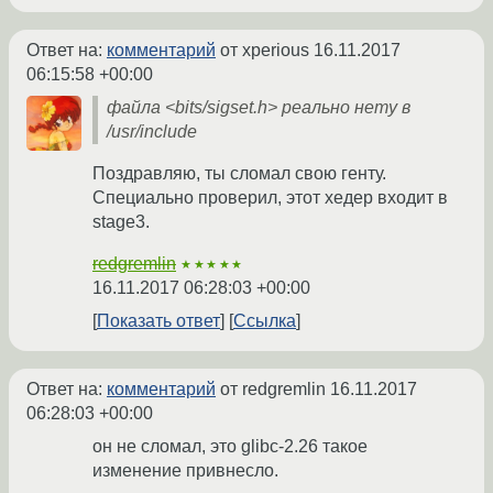
Ответ на:
комментарий
от xperious
16.11.2017
06:15:58 +00:00
файла <bits/sigset.h> реально нету в
/usr/include
Поздравляю, ты сломал свою генту.
Специально проверил, этот хедер входит в
stage3.
redgremlin
★★★★★
16.11.2017 06:28:03 +00:00
Показать ответ
Ссылка
Ответ на:
комментарий
от redgremlin
16.11.2017
06:28:03 +00:00
он не сломал, это glibc-2.26 такое
изменение привнесло.