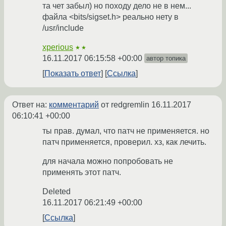
та чет забыл) но походу дело не в нем...
файла <bits/sigset.h> реально нету в
/usr/include
xperious
★★
16.11.2017 06:15:58 +00:00
автор топика
Показать ответ
Ссылка
Ответ на:
комментарий
от redgremlin
16.11.2017
06:10:41 +00:00
ты прав. думал, что патч не применяется. но
патч применяется, проверил. хз, как лечить.
для начала можно попробовать не
применять этот патч.
Deleted
16.11.2017 06:21:49 +00:00
Ссылка