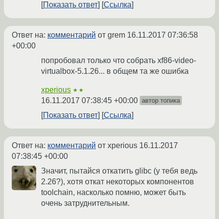
Показать ответ
Ссылка
Ответ на:
комментарий
от grem
16.11.2017 07:36:58
+00:00
попробовал только что собрать xf86-video-
virtualbox-5.1.26... в общем та же ошибка
xperious
★★
16.11.2017 07:38:45 +00:00
автор топика
Показать ответ
Ссылка
Ответ на:
комментарий
от xperious
16.11.2017
07:38:45 +00:00
Значит, пытайся откатить glibc (у тебя ведь
2.26?), хотя откат некоторых компонентов
toolchain, насколько помню, может быть
очень затруднительным.