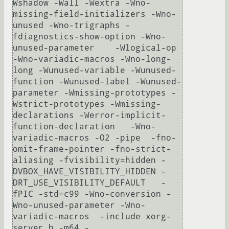
Wshadow -Wall -Wextra -Wno-
missing-field-initializers -Wno-
unused -Wno-trigraphs -
fdiagnostics-show-option -Wno-
unused-parameter    -Wlogical-op   
-Wno-variadic-macros -Wno-long-
long -Wunused-variable -Wunused-
function -Wunused-label -Wunused-
parameter -Wmissing-prototypes -
Wstrict-prototypes -Wmissing-
declarations -Werror-implicit-
function-declaration   -Wno-
variadic-macros -O2 -pipe  -fno-
omit-frame-pointer -fno-strict-
aliasing -fvisibility=hidden -
DVBOX_HAVE_VISIBILITY_HIDDEN -
DRT_USE_VISIBILITY_DEFAULT   -
fPIC -std=c99 -Wno-conversion -
Wno-unused-parameter -Wno-
variadic-macros  -include xorg-
server.h -m64 -