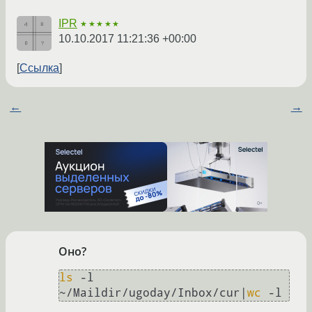
IPR
★★★★★
10.10.2017 11:21:36 +00:00
Ссылка
←
→
Оно?
ls
 -l 
~/Maildir/ugoday/Inbox/cur|
wc