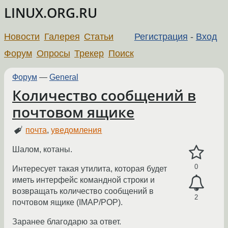
LINUX.ORG.RU
Новости
Галерея
Статьи
Регистрация
-
Вход
Форум
Опросы
Трекер
Поиск
Форум
—
General
Количество сообщений в
почтовом ящике
почта
,
уведомления
Шалом, котаны.
0
Интересует такая утилита, которая будет
иметь интерфейс командной строки и
возвращать количество сообщений в
2
почтовом ящике (IMAP/POP).
Заранее благодарю за ответ.