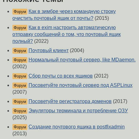
Как в зимбре через командную строку
Форум
очистить почтовый ящик от почты?
(2015)
Как в exim настроить автоматическую
Форум
отправку сообщений о том, что почтовый ящик
полный?
(2022)
Почтовый клиент
(2004)
Форум
Нормальный почтовый сервер, like MDaemon.
Форум
(2002)
Сбор почты со всех ящиков
(2012)
Форум
Посоветуйте почтовый сервер под ASPLinux
Форум
(2007)
Посоветуйте регистратора доменов
(2017)
Форум
Эмуляторы терминала и потребление ОЗУ
Форум
(2025)
Создание почтового ящика в postfixadmin
Форум
(2013)