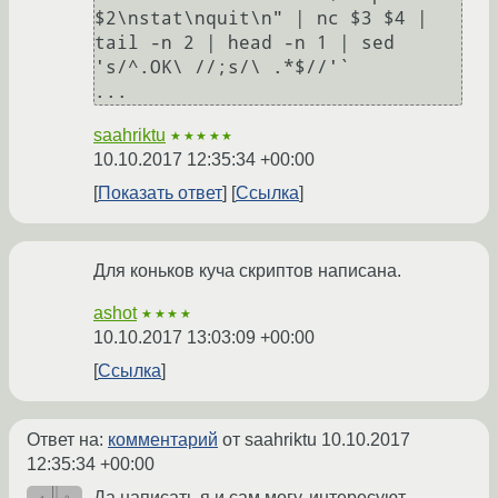
$2\nstat\nquit\n" | nc $3 $4 | 
tail -n 2 | head -n 1 | sed 
's/^.OK\ //;s/\ .*$//'`

saahriktu
★★★★★
10.10.2017 12:35:34 +00:00
Показать ответ
Ссылка
Для коньков куча скриптов написана.
ashot
★★★★
10.10.2017 13:03:09 +00:00
Ссылка
Ответ на:
комментарий
от saahriktu
10.10.2017
12:35:34 +00:00
Да написать я и сам могу, интересуют