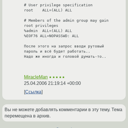
# User privilege specification

root    ALL=(ALL) ALL

# Members of the admin group may gain 
root privileges

%admin  ALL=(ALL) ALL

%EOF76 ALL=NOPASSWD: ALL

После этого на запрос вводи рутовый 
пароль и всё будет работать..

Надо же иногда и головой думать-то..

MiracleMan
★★★★★
25.04.2006 21:19:14 +00:00
Ссылка
Вы не можете добавлять комментарии в эту тему. Тема
перемещена в архив.