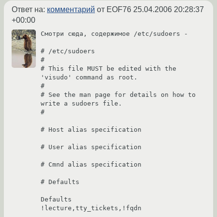
Ответ на:
комментарий
от EOF76
25.04.2006 20:28:37
+00:00
Смотри сюда, содержимое /etc/sudoers -

# /etc/sudoers

#

# This file MUST be edited with the 
'visudo' command as root.

#

# See the man page for details on how to 
write a sudoers file.

#

# Host alias specification

# User alias specification

# Cmnd alias specification

# Defaults

Defaults        
!lecture,tty_tickets,!fqdn
