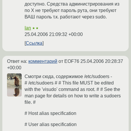
доступно. Средства администрирования из
по X не требуют пароль рута, они требуют
ВАШ пароль т.к. работают через sudo.
Ian
★★
25.04.2006 21:09:32 +00:00
Ссылка
Ответ на:
комментарий
от EOF76
25.04.2006 20:28:37
+00:00
Смотри сюда, содержимое /etc/sudoers -
# /etc/sudoers # # This file MUST be edited
with the 'visudo' command as root. # # See the
man page for details on how to write a sudoers
file. #
# Host alias specification
# User alias specification