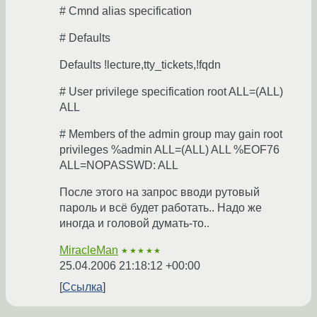
# Cmnd alias specification
# Defaults
Defaults !lecture,tty_tickets,!fqdn
# User privilege specification root ALL=(ALL)
ALL
# Members of the admin group may gain root
privileges %admin ALL=(ALL) ALL %EOF76
ALL=NOPASSWD: ALL
После этого на запрос вводи рутовый
пароль и всё будет работать.. Надо же
иногда и головой думать-то..
MiracleMan
★★★★★
25.04.2006 21:18:12 +00:00
Ссылка