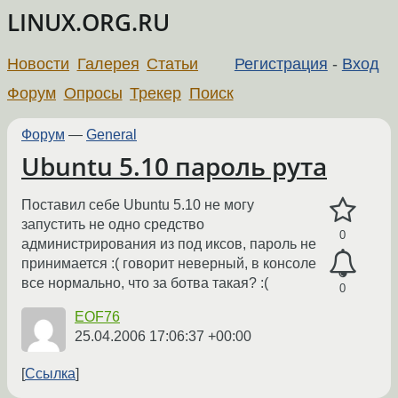
LINUX.ORG.RU
Новости
Галерея
Статьи
Регистрация
-
Вход
Форум
Опросы
Трекер
Поиск
Форум
—
General
Ubuntu 5.10 пароль рута
Поставил себе Ubuntu 5.10 не могу
запустить не одно средство
0
администрирования из под иксов, пароль не
принимается :( говорит неверный, в консоле
все нормально, что за ботва такая? :(
0
EOF76
25.04.2006 17:06:37 +00:00
Ссылка