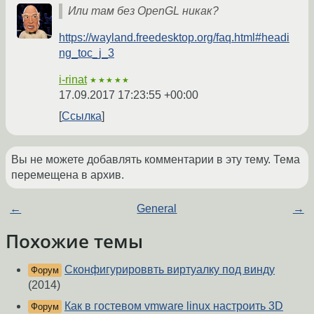
Или там без OpenGL никак?
https://wayland.freedesktop.org/faq.html#headi
ng_toc_j_3
i-rinat
★★★★★
17.09.2017 17:23:55 +00:00
Ссылка
Вы не можете добавлять комментарии в эту тему. Тема
перемещена в архив.
←
General
→
Похожие темы
Сконфигурироввть виртуалку под винду
Форум
(2014)
Как в гостевом vmware linux настроить 3D
Форум