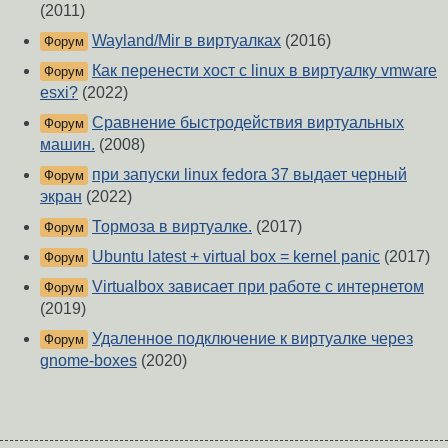
(2011)
Wayland/Mir в виртуалках
(2016)
Форум
Как перенести хост с linux в виртуалку vmware
Форум
esxi?
(2022)
Сравнение быстродействия виртуальных
Форум
машин.
(2008)
при запуски linux fedora 37 выдает черный
Форум
экран
(2022)
Тормоза в виртуалке.
(2017)
Форум
Ubuntu latest + virtual box = kernel panic
(2017)
Форум
Virtualbox зависает при работе с интернетом
Форум
(2019)
Удаленное подключение к виртуалке через
Форум
gnome-boxes
(2020)