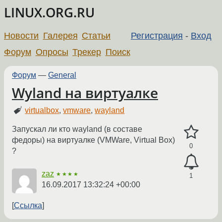
LINUX.ORG.RU
Новости
Галерея
Статьи
Регистрация
-
Вход
Форум
Опросы
Трекер
Поиск
Форум
—
General
Wyland на виртуалке
virtualbox
,
vmware
,
wayland
Запускал ли кто wayland (в составе
федоры) на виртуалке (VMWare, Virtual Box)
0
?
zaz
★★★★
1
16.09.2017 13:32:24 +00:00
Ссылка