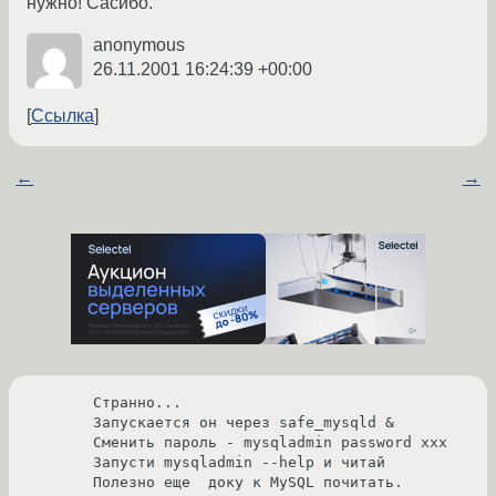
нужно! Сасибо.
anonymous
26.11.2001 16:24:39 +00:00
Ссылка
←
→
Странно...

Запускается он через safe_mysqld &

Сменить пароль - mysqladmin password xxx

Запусти mysqladmin --help и читай

Полезно еще  доку к MySQL почитать.
