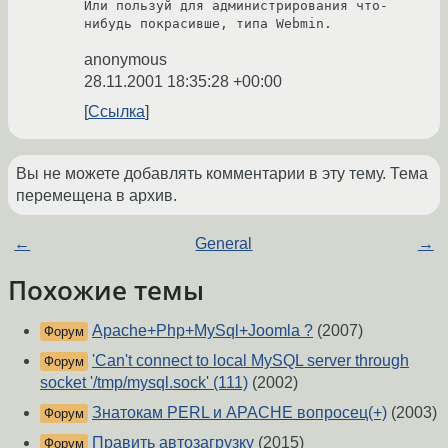
Или пользуй для администрирования что-
нибудь покрасивше, типа Webmin.
anonymous
28.11.2001 18:35:28 +00:00
Ссылка
Вы не можете добавлять комментарии в эту тему. Тема
перемещена в архив.
←
General
→
Похожие темы
Apache+Php+MySql+Joomla ?
(2007)
Форум
'Can't connect to local MySQL server through
Форум
socket '/tmp/mysql.sock' (111)
(2002)
Знатокам PERL и APACHE вопросец(+)
(2003)
Форум
Править автозагрузку
(2015)
Форум