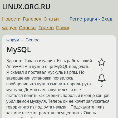
LINUX.ORG.RU
Новости
Галерея
Статьи
Регистрация
-
Вход
Форум
Опросы
Трекер
Поиск
Форум
—
General
MySQL
Здрасте, Такая ситуация: Есть работающий
Апач+PHP и нужно еще MySQL приделать.
0
Я скачал и поставал мускуль из рпм. По
завершении установки появилось
сообщение что нужно сменить пароль рута
0
мускуля, Демон сам запустился, я все
пытался понять как сменить пароль и вконце концов
убил демон мускуля. Теперь он не хочет запускаться
говорит что из под рута нельзя... Подскажите плиз
как мне все это грамотно осуществить. Очень