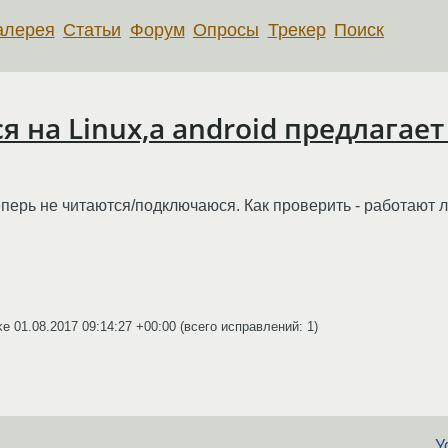
алерея
Статьи
Форум
Опросы
Трекер
Поиск
я на Linux,а android предлагае
перь не читаются/подключаюся. Как проверить - работают л
ake
01.08.2017 09:14:27 +00:00
(всего исправлений: 1)
У