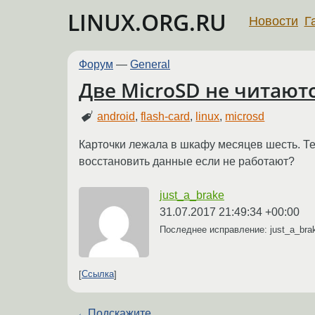
LINUX.ORG.RU
Новости
Г
Форум
—
General
Двe MicroSD не читаютс
android
,
flash-card
,
linux
,
microsd
Карточки лежала в шкафу месяцев шесть. Те
восстановить данные если не работают?
just_a_brake
31.07.2017 21:49:34 +00:00
Последнее исправление: just_a_br
Ссылка
←
Подскажите