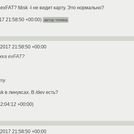
exFAT? fdisk -l не видит карту. Это нормально?
17 21:58:50 +00:00
)
автор топика
.2017 21:58:50 +00:00
жка exFAT?
рту
sk в линуксах. В /dev есть?
2:04:12 +00:00
)
.2017 21:58:50 +00:00