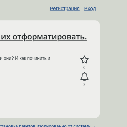
Регистрация
-
Вход
т их отформатировать.
и они? И как починить и
0
2
становка пакетов изолированно от системы
→