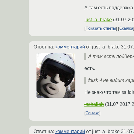
А там есть поддержка 
just_a_brake
(
31.07.20
Показать ответы
Ссылка
Ответ на:
комментарий
от just_a_brake
31.07
А там есть поддер
есть.
fdisk -l не видит ка
Не знаю что там за fdi
Inshallah
(
31.07.2017 2
Ссылка
Ответ на:
комментарий
от just_a_brake
31.07