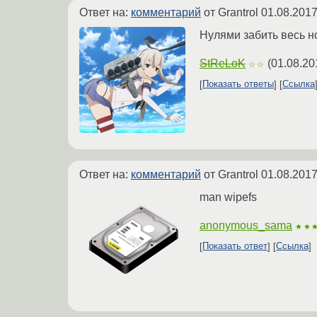
Ответ на:
комментарий
от Grantrol
01.08.2017
Нулями забить весь но
StReLoK
(
01.08.20
☆☆
Показать ответы
Ссылка
Ответ на:
комментарий
от Grantrol
01.08.2017
man wipefs
anonymous_sama
★★
Показать ответ
Ссылка