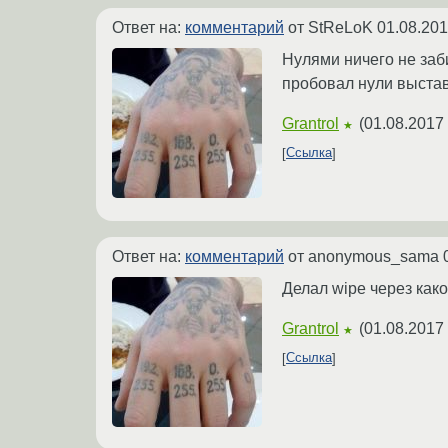
Ответ на:
комментарий
от StReLoK
01.08.201
Нулями ничего не заби
пробовал нули выстав
Grantrol
(
01.08.2017 
★
Ссылка
Ответ на:
комментарий
от anonymous_sama
Делал wipe через како
Grantrol
(
01.08.2017 
★
Ссылка