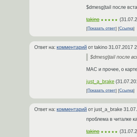
$dmesg|tail после вст
takino
(
31.07.
★★★★★
Показать ответ
Ссылка
Ответ на:
комментарий
от takino
31.07.2017 2
$dmesg|tail после 
MAC и прочее, о карте
just_a_brake
(
31.07.20
Показать ответ
Ссылка
Ответ на:
комментарий
от just_a_brake
31.07
проблема в читалке к
takino
(
31.07.
★★★★★