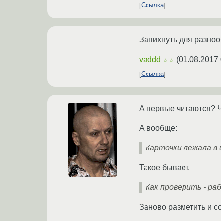
Ссылка
Запихнуть для разноо
vaddd
(
01.08.2017 
☆☆
Ссылка
А первые читаются? 
А вообще:
Карточки лежала в
Такое бывает.
Как проверить - ра
Заново разметить и с