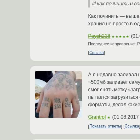
И как починить и 
Как починить — выше. 
хранил не просто в о
Psych218
(
01.
★★★★★
Последнее исправление: 
Ссылка
А я недавно заливал 
~500мб заливает саму 
смог снять метку «за
пытается загрузиться 
форматы, делал какие
Grantrol
(
01.08.2017 
★
Показать ответы
Ссылка