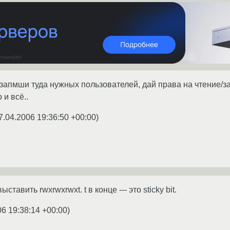
 запмши туда нужных пользователей, дай права на чтение/за
и всё..
7.04.2006 19:36:50 +00:00
)
ыставить rwxrwxrwxt. t в конце --- это sticky bit.
06 19:38:14 +00:00
)