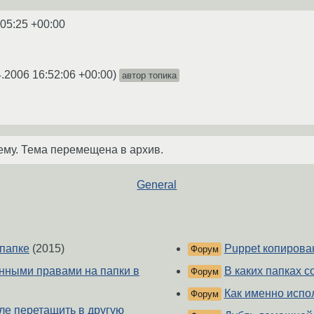
:05:25 +00:00
4.2006 16:52:06 +00:00
)
автор топика
ему. Тема перемещена в архив.
General
 папке
(2015)
Puppet копирова
Форум
нными правами на папки в
В каких папках 
Форум
Как именно испо
Форум
оле перетащить в другую