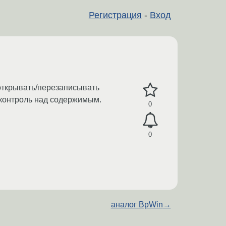
Регистрация
-
Вход
открывать/перезаписывать
й контроль над содержимым.
0
0
аналог BpWin
→