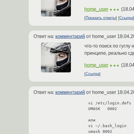
home_user
(
18.0
★★★
Показать ответы
Ссылка
Ответ на:
комментарий
от home_user
18.04.2
что-то поиск по гуглу
принципе, реально сд
home_user
(
18.0
★★★
Ссылка
Ответ на:
комментарий
от home_user
18.04.2
vi /etc/login.defs

UMASK   0002

или 

vi ~/.bash_login

umask 0002 