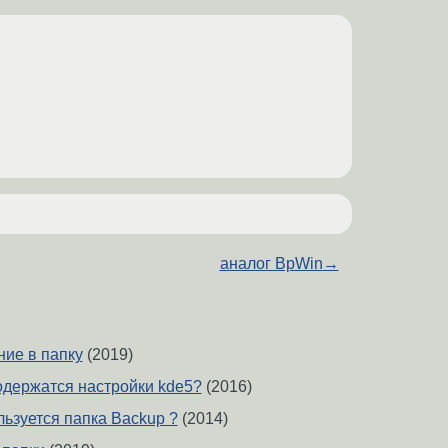
аналог BpWin
→
ние в папку
(2019)
содержатся настройки kde5?
(2016)
льзуется папка Backup ?
(2014)