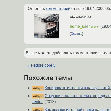
Ответ на:
комментарий
от sdio
19.04.2006 05
ок, спасибо
home_user
(
19.0
★★★
Ссылка
Вы не можете добавлять комментарии в эту т
←
Fedore core 5
Похожие темы
Копировать из папки в папку в этой
Форум
Создание пользователя с определе
Форум
centos
(2013)
Как ярлыки из одной папки на р. ст
Форум