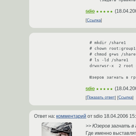
sdio
(
18.04.20
★★★★★
Ссылка
# mkdir /share1

# chown root:group1
# chmod g+ws /share1
# ls -ld /share1

drwxrwsr-x  2 root 
sdio
(
18.04.20
★★★★★
Показать ответ
Ссылка
Ответ на:
комментарий
от sdio
18.04.2006 15
>> Юзеров загнать в 
Где именно выставлят