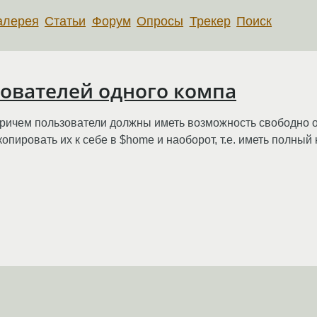
алерея
Статьи
Форум
Опросы
Трекер
Поиск
ователей одного компа
ричем пользователи должны иметь возможность свободно 
опировать их к себе в $home и наоборот, т.е. иметь полны