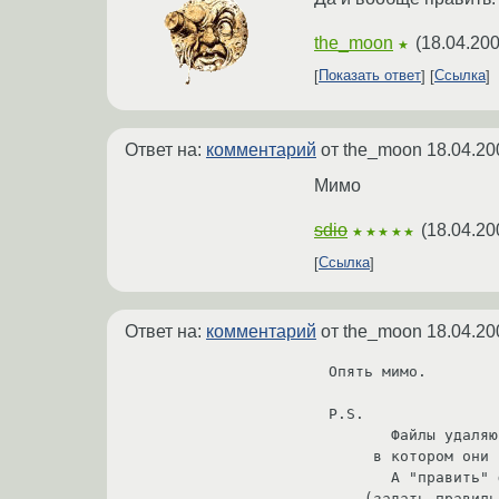
the_moon
(
18.04.200
★
Показать ответ
Ссылка
Ответ на:
комментарий
от the_moon
18.04.20
Мимо
sdio
(
18.04.20
★★★★★
Ссылка
Ответ на:
комментарий
от the_moon
18.04.20
Опять мимо.

P.S.

       Файлы удаляются в соотв. с правами на каталог, 

     в котором они расположены.

       А "править" файлы в соотв. с групповыми или other правами

    (задать прави