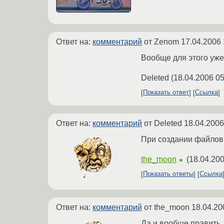
Ответ на:
комментарий
от Zenom
17.04.2006 
Вообще для этого уже 
Deleted
(
18.04.2006 05
Показать ответ
Ссылка
Ответ на:
комментарий
от Deleted
18.04.2006
При создании файлов 
the_moon
(
18.04.200
★
Показать ответы
Ссылка
Ответ на:
комментарий
от the_moon
18.04.20
Да и вообще править.