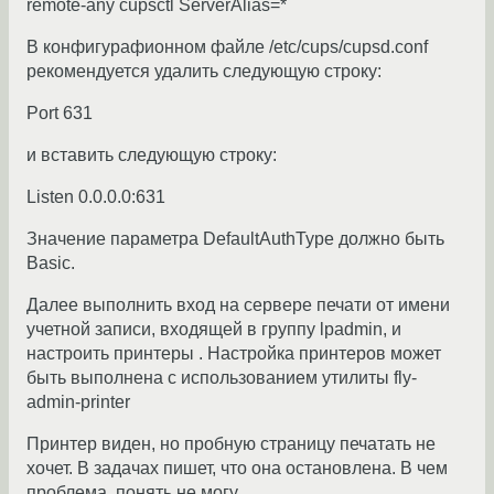
remote-any cupsctl ServerAlias=*
В конфигурафионном файле /etc/cups/cupsd.conf
рекомендуется удалить следующую строку:
Port 631
и вставить следующую строку:
Listen 0.0.0.0:631
Значение параметра DefaultAuthType должно быть
Basic.
Далее выполнить вход на сервере печати от имени
учетной записи, входящей в группу lpadmin, и
настроить принтеры . Настройка принтеров может
быть выполнена с использованием утилиты fly-
admin-printer
Принтер виден, но пробную страницу печатать не
хочет. В задачах пишет, что она остановлена. В чем
проблема, понять не могу.