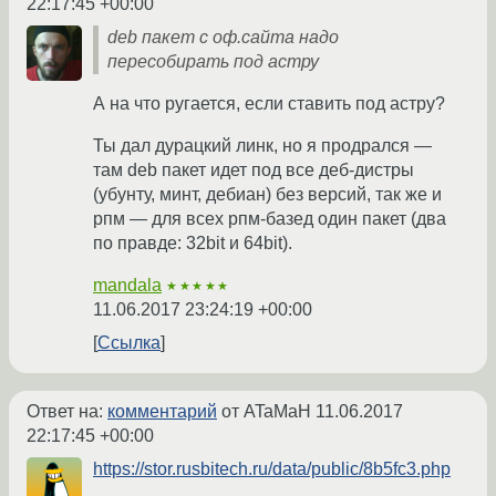
22:17:45 +00:00
deb пакет с оф.сайта надо
пересобирать под астру
А на что ругается, если ставить под астру?
Ты дал дурацкий линк, но я продрался —
там deb пакет идет под все деб-дистры
(убунту, минт, дебиан) без версий, так же и
рпм — для всех рпм-базед один пакет (два
по правде: 32bit и 64bit).
mandala
★★★★★
11.06.2017 23:24:19 +00:00
Ссылка
Ответ на:
комментарий
от ATaMaH
11.06.2017
22:17:45 +00:00
https://stor.rusbitech.ru/data/public/8b5fc3.php