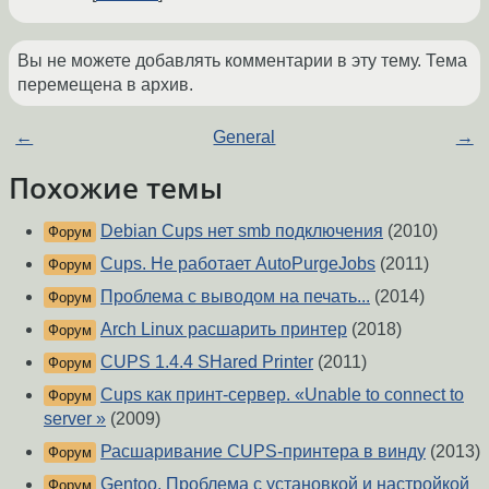
Вы не можете добавлять комментарии в эту тему. Тема
перемещена в архив.
←
General
→
Похожие темы
Debian Cups нет smb подключения
(2010)
Форум
Cups. Не работает AutoPurgeJobs
(2011)
Форум
Проблема с выводом на печать...
(2014)
Форум
Arch Linux расшарить принтер
(2018)
Форум
CUPS 1.4.4 SHared Printer
(2011)
Форум
Cups как принт-сервер. «Unable to connect to
Форум
server »
(2009)
Расшаривание CUPS-принтера в винду
(2013)
Форум
Gentoo. Проблема с установкой и настройкой
Форум