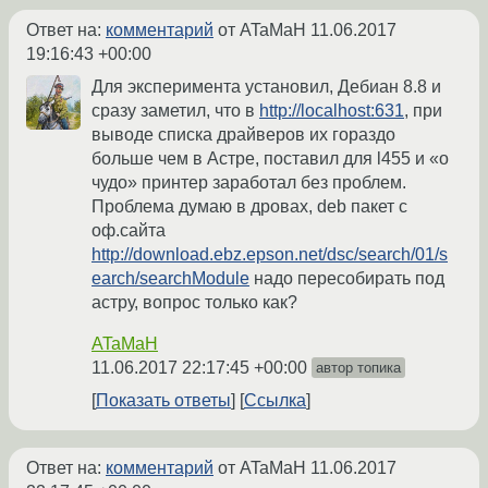
Ответ на:
комментарий
от ATaMaH
11.06.2017
19:16:43 +00:00
Для эксперимента установил, Дебиан 8.8 и
сразу заметил, что в
http://localhost:631
, при
выводе списка драйверов их гораздо
больше чем в Астре, поставил для l455 и «о
чудо» принтер заработал без проблем.
Проблема думаю в дровах, deb пакет с
оф.сайта
http://download.ebz.epson.net/dsc/search/01/s
earch/searchModule
надо пересобирать под
астру, вопрос только как?
ATaMaH
11.06.2017 22:17:45 +00:00
автор топика
Показать ответы
Ссылка
Ответ на:
комментарий
от ATaMaH
11.06.2017