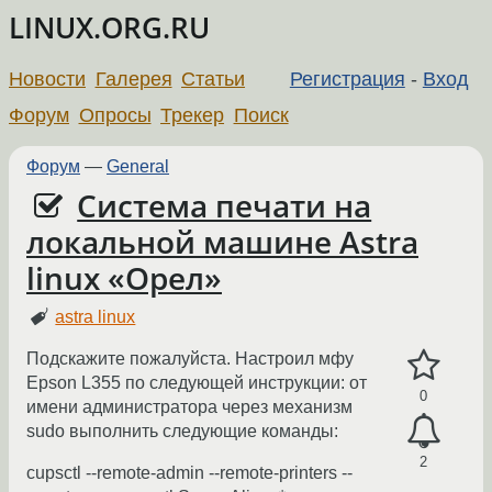
LINUX.ORG.RU
Новости
Галерея
Статьи
Регистрация
-
Вход
Форум
Опросы
Трекер
Поиск
Форум
—
General
Система печати на
локальной машине Astra
linux «Орел»
astra linux
Подскажите пожалуйста. Настроил мфу
Epson L355 по следующей инструкции: от
0
имени администратора через механизм
sudo выполнить следующие команды:
2
cupsctl --remote-admin --remote-printers --