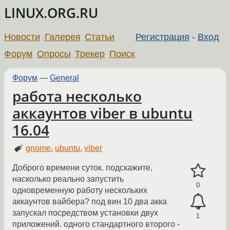
LINUX.ORG.RU
Новости
Галерея
Статьи
Регистрация
-
Вход
Форум
Опросы
Трекер
Поиск
Форум
—
General
работа несколько
аккаунтов viber в ubuntu
16.04
gnome
,
ubuntu
,
viber
Доброго времени суток. подскажите,
насколько реально запустить
0
одновременную работу нескольких
аккаунтов вайбера? под вин 10 два акка
запускал посредством установки двух
1
приложений. одного стандартного второго -