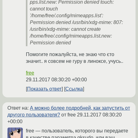
pps.list.new: Permission denied touch:
cannot touch
'/home/free/.config/mimeapps.list':
Permission denied /usr/bin/xdg-mime: 807:
/usr/bin/xdg-mime: cannot create
/home/free/.config/mimeapps.list.new:
Permission denied
Помогите пожалуйста, не знаю что єто
значит.. я совсем не гуру в линоксе, учусь..
free
29.11.2017 08:30:20 +00:00
Показать ответ
Ссылка
Ответ на:
А можно более подробней, как запустить от
другого пользователя?
от free
29.11.2017 08:30:20
+00:00
free — пользователь, которого вы передаете
в качестве параметра gksudo, или ваш