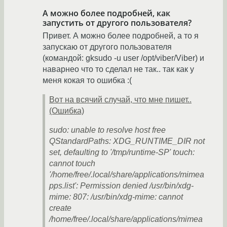
А можно более подробней, как
запустить от другого пользователя?
Привет. А можно более подробней, а то я
запускаю от другого пользователя
(командой: gksudo -u user /opt/viber/Viber) и
наварнео что то сделал не так.. так как у
меня кокая то ошибка :(
Вот на всячий случай, что мне пишет..
(Ошибка)
sudo: unable to resolve host free
QStandardPaths: XDG_RUNTIME_DIR not
set, defaulting to '/tmp/runtime-SP' touch:
cannot touch
'/home/free/.local/share/applications/mimea
pps.list': Permission denied /usr/bin/xdg-
mime: 807: /usr/bin/xdg-mime: cannot
create
/home/free/.local/share/applications/mimea