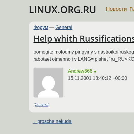
LINUX.ORG.RU
Новости
Г
Форум
—
General
Help whith Russifications 
pomogite molodmy pingviny s nastroikoi ruskog
rabotaet otmenno i v LANG= pishet "ru_RU>KOI
Andrew666
★
15.11.2001 13:40:12 +00:00
Ссылка
←
prosche nekuda