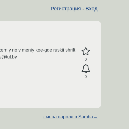
Регистрация
-
Вход
niy no v meniy koe-gde ruskii shrift
s@tut.by
0
0
смена пароля в Samba
→