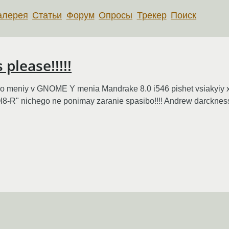
алерея
Статьи
Форум
Опросы
Трекер
Поиск
please!!!!!
o meniy v GNOME Y menia Mandrake 8.0 i546 pishet vsiakyiy xer
8-R" nichego ne ponimay zaranie spasibo!!!! Andrew darcknes