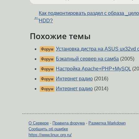
Как подмонтировать раздел с образа _цел
←
HDD?
Похожие темы
Установка дистра на ASUS ux32vd c
Форум
Бэкапный сервер на самба
(2005)
Форум
Настройка Apache+PHP+MySQL
(20
Форум
Интернет радио
(2016)
Форум
Интернет радио
(2014)
Форум
О Сервере
-
Правила форума
-
Разметка Markdown
Сообщить об ошибке
https://www.linux.org.ru/