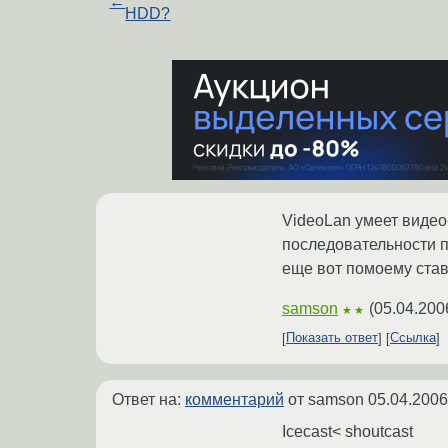
←
HDD?
VideoLan умеет видео-
последовательности п
еще вот помоему ста
samson
(
05.04.200
★★
Показать ответ
Ссылка
Ответ на:
комментарий
от samson
05.04.2006
Icecast< shoutcast