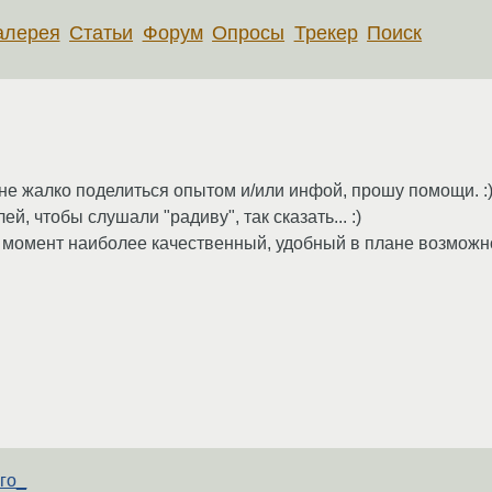
алерея
Статьи
Форум
Опросы
Трекер
Поиск
у не жалко поделиться опытом и/или инфой, прошу помощи. :
й, чтобы слушали "радиву", так сказать... :)
 момент наиболее качественный, удобный в плане возможнос
ого_