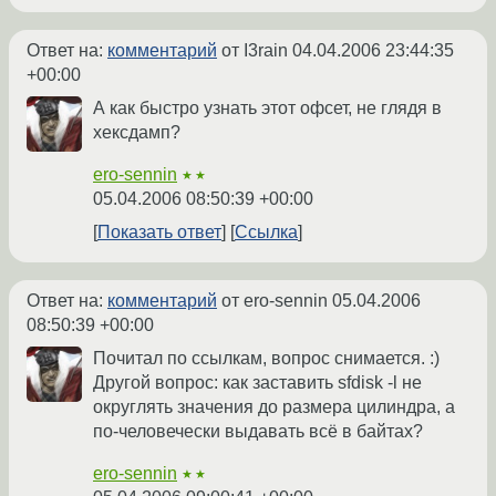
Ответ на:
комментарий
от I3rain
04.04.2006 23:44:35
+00:00
А как быстро узнать этот офсет, не глядя в
хексдамп?
ero-sennin
★★
05.04.2006 08:50:39 +00:00
Показать ответ
Ссылка
Ответ на:
комментарий
от ero-sennin
05.04.2006
08:50:39 +00:00
Почитал по ссылкам, вопрос снимается. :)
Другой вопрос: как заставить sfdisk -l не
округлять значения до размера цилиндра, а
по-человечески выдавать всё в байтах?
ero-sennin
★★