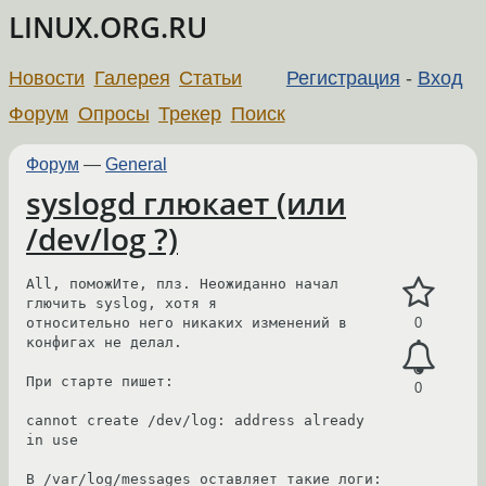
LINUX.ORG.RU
Новости
Галерея
Статьи
Регистрация
-
Вход
Форум
Опросы
Трекер
Поиск
Форум
—
General
syslogd глюкает (или
/dev/log ?)
All, поможИте, плз. Неожиданно начал 
глючить syslog, хотя я 

относительно него никаких изменений в 
0
конфигах не делал.

При старте пишет:

0
cannot create /dev/log: address already 
in use

В /var/log/messages оставляет такие логи:
