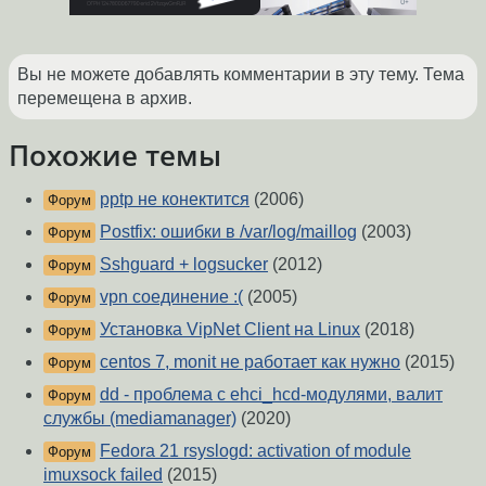
Вы не можете добавлять комментарии в эту тему. Тема
перемещена в архив.
Похожие темы
pptp не конектится
(2006)
Форум
Postfix: ошибки в /var/log/maillog
(2003)
Форум
Sshguard + logsucker
(2012)
Форум
vpn соединение :(
(2005)
Форум
Установка VipNet Client на Linux
(2018)
Форум
centos 7, monit не работает как нужно
(2015)
Форум
dd - проблема с ehci_hcd-модулями, валит
Форум
службы (mediamanager)
(2020)
Fedora 21 rsyslogd: activation of module
Форум
imuxsock failed
(2015)