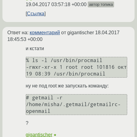
19.04.2017 03:57:18 +00:00
автор топика
Ссылка
Ответ на:
комментарий
от gigantischer
18.04.2017
18:45:53 +00:00
и кстати
% ls -l /usr/bin/procmail

-rwxr-xr-x 1 root root 101816 окт 
ну не под root же запускать команду:
# getmail -r 
/home/misha/.getmail/getmailrc-
?
gigantischer
★