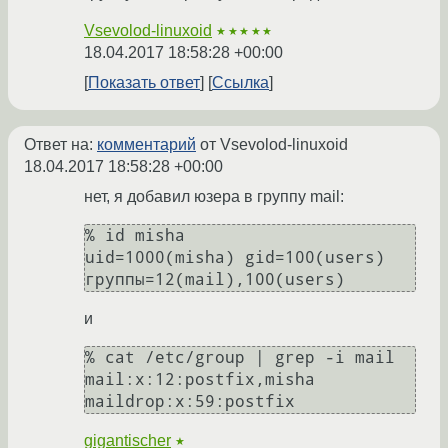
Vsevolod-linuxoid
★★★★★
18.04.2017 18:58:28 +00:00
Показать ответ
Ссылка
Ответ на:
комментарий
от Vsevolod-linuxoid
18.04.2017 18:58:28 +00:00
нет, я добавил юзера в группу mail:
% id misha

uid=1000(misha) gid=100(users) 
и
% cat /etc/group | grep -i mail

mail:x:12:postfix,misha

gigantischer
★