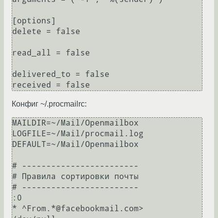
[options]

delete = false

read_all = false

delivered_to = false

Конфиг ~/.procmailrc:
MAILDIR=~/Mail/Openmailbox                      

LOGFILE=~/Mail/procmail.log     

DEFAULT=~/Mail/Openmailbox

# ------------------------

# Правила сортировки почты

# ------------------------

:0

* ^From.*@facebookmail.com>             
