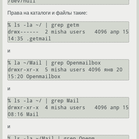
Права на каталоги и файлы такие:
% ls -la ~/ | grep getm

drwx------  2 misha users   4096 апр 15 
и
% la ~/Mail | grep Openmailbox

drwxr-xr-x  5 misha users 4096 янв 20 
и
% ls -la ~/ | grep Mail

drwxr-xr-x  4 misha users   4096 апр 15 
и
% ls -la ~/Mail | grep Openm         
