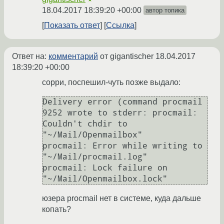
18.04.2017 18:39:20 +00:00
автор топика
Показать ответ
Ссылка
Ответ на:
комментарий
от gigantischer
18.04.2017
18:39:20 +00:00
сорри, поспешил-чуть позже выдало:
Delivery error (command procmail 
9252 wrote to stderr: procmail: 
Couldn't chdir to 
"~/Mail/Openmailbox"

procmail: Error while writing to 
"~/Mail/procmail.log"

procmail: Lock failure on 
юзера procmail нет в системе, куда дальше
копать?