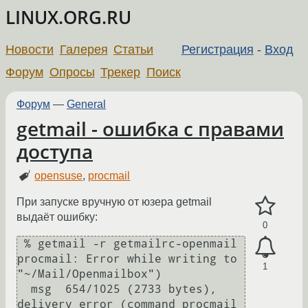
LINUX.ORG.RU
Новости
Галерея
Статьи
Регистрация
-
Вход
Форум
Опросы
Трекер
Поиск
Форум
—
General
getmail - ошибка с правами
доступа
opensuse
,
procmail
При запуске вручную от юзера getmail
выдаёт ошибку:
0
 % getmail -r getmailrc-openmail

procmail: Error while writing to 
1
"~/Mail/Openmailbox")

  msg  654/1025 (2733 bytes), 
delivery error (command procmail 