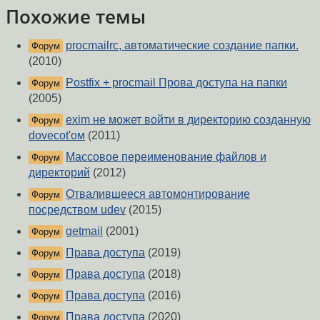
Похожие темы
procmailrc, автоматические создание папки.
Форум
(2010)
Postfix + procmail Прова доступа на папки
Форум
(2005)
exim не может войти в директорию созданную
Форум
dovecot'ом
(2011)
Массовое переименование файлов и
Форум
директорий
(2012)
Отвалившееся автомонтирование
Форум
посредством udev
(2015)
getmail
(2001)
Форум
Права доступа
(2019)
Форум
Права доступа
(2018)
Форум
Права доступа
(2016)
Форум
Права доступа
(2020)
Форум