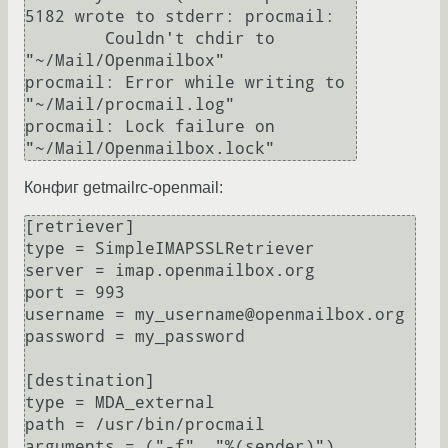
5182 wrote to stderr: procmail: 

  	Couldn't chdir to 
"~/Mail/Openmailbox"

procmail: Error while writing to 
"~/Mail/procmail.log"

procmail: Lock failure on 
Конфиг getmailrc-openmail:
[retriever]

type = SimpleIMAPSSLRetriever

server = imap.openmailbox.org

port = 993

username = my_username@openmailbox.org

password = my_password

[destination]

type = MDA_external

path = /usr/bin/procmail

arguments = ("-f", "%(sender)")
