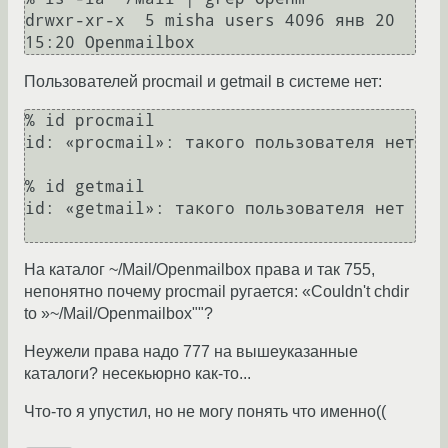
drwxr-xr-x  5 misha users 4096 янв 20 
Пользователей procmail и getmail в системе нет:
% id procmail

id: «procmail»: такого пользователя нет

% id getmail 

id: «getmail»: такого пользователя нет

На каталог ~/Mail/Openmailbox права и так 755,
непонятно почему procmail ругается: «Couldn't chdir
to »~/Mail/Openmailbox""?
Неужели права надо 777 на вышеуказанные
каталоги? несекьюрно как-то...
Что-то я упустил, но не могу понять что именно((