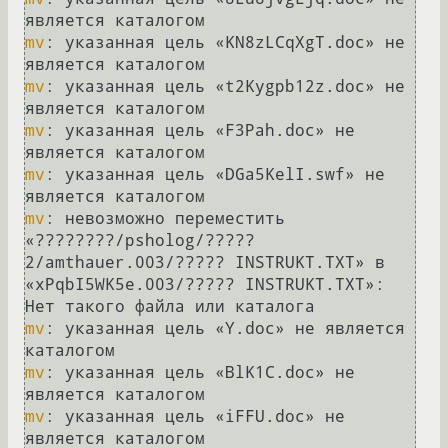
mv
: указанная цель «KN8zLCqXgT.doc» не 
mv
: указанная цель «t2Kygpb12z.doc» не 
mv
: указанная цель «F3Pah.doc» не 
mv
: указанная цель «DGa5KelI.swf» не 
mv
: невозможно переместить 
«????????/psholog/?????
2/amthauer.003/????? INSTRUKT.TXT» в 
«xPqbI5WK5e.003/????? INSTRUKT.TXT»: 
mv
: указанная цель «Y.doc» не является 
mv
: указанная цель «BlK1C.doc» не 
mv
: указанная цель «iFFU.doc» не 