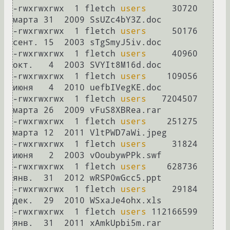
-rwxrwxrwx  1 fletch 
users
     30720 
марта 31  2009 SsUZc4bY3Z.doc

-rwxrwxrwx  1 fletch 
users
     50176 
сент. 15  2003 sTgSmyJ5iv.doc

-rwxrwxrwx  1 fletch 
users
     40960 
окт.   4  2003 SVYIt8M16d.doc

-rwxrwxrwx  1 fletch 
users
    109056 
июня   4  2010 uefbIVegKE.doc

-rwxrwxrwx  1 fletch 
users
   7204507 
марта 26  2009 vFuS8XBRea.rar

-rwxrwxrwx  1 fletch 
users
    251275 
марта 12  2011 VltPWD7aWi.jpeg

-rwxrwxrwx  1 fletch 
users
     31824 
июня   2  2003 vOoubywPPk.swf

-rwxrwxrwx  1 fletch 
users
    628736 
янв.  31  2012 wRSP0wGcc5.ppt

-rwxrwxrwx  1 fletch 
users
     29184 
дек.  29  2010 WSxaJe4ohx.xls

-rwxrwxrwx  1 fletch 
users
 112166599 
янв.  31  2011 xAmkUpbi5m.rar
