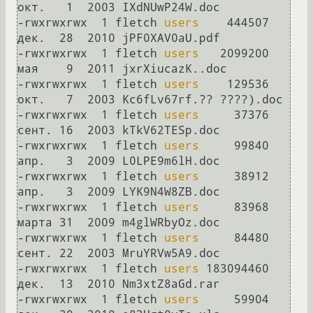
окт.   1  2003 IXdNUwP24W.doc

-rwxrwxrwx  1 fletch 
users
    444507 
дек.  28  2010 jPF0XAV0aU.pdf

-rwxrwxrwx  1 fletch 
users
   2099200 
мая    9  2011 jxrXiucazK..doc

-rwxrwxrwx  1 fletch 
users
    129536 
окт.   7  2003 Kc6fLv67rf.?? ????).doc

-rwxrwxrwx  1 fletch 
users
     37376 
сент. 16  2003 kTkV62TESp.doc

-rwxrwxrwx  1 fletch 
users
     99840 
апр.   3  2009 L0LPE9m6lH.doc

-rwxrwxrwx  1 fletch 
users
     38912 
апр.   3  2009 LYK9N4W8ZB.doc

-rwxrwxrwx  1 fletch 
users
     83968 
марта 31  2009 m4glWRbyOz.doc

-rwxrwxrwx  1 fletch 
users
     84480 
сент. 22  2003 MruYRVw5A9.doc

-rwxrwxrwx  1 fletch 
users
 183094460 
дек.  13  2010 Nm3xtZ8aGd.rar

-rwxrwxrwx  1 fletch 
users
     59904 