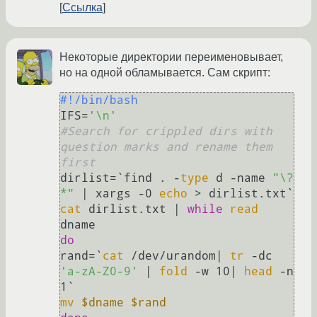
Ссылка
Некоторые директории переименовывает,
но на одной обламывается. Сам скрипт:
#!/bin/bash
IFS=
'\n'
#Search for crippled dirs with 
question marks and rename them 
first
dirlist=`find . -
type
 d -name 
"\?
*"
 | xargs -0 
echo
cat
 dirlist.txt | 
while
read
do
rand=`
cat
 /dev/urandom| 
tr
 -dc 
'a-zA-Z0-9'
 | 
fold
 -w 10| 
head
 -n 
mv
$dname
$rand