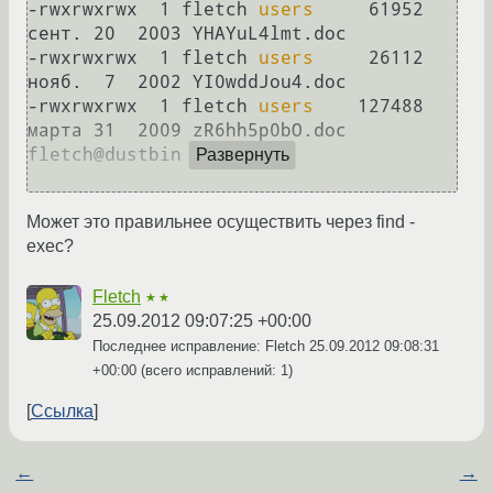
-rwxrwxrwx  1 fletch 
users
     61952 
сент. 20  2003 YHAYuL4lmt.doc

-rwxrwxrwx  1 fletch 
users
     26112 
нояб.  7  2002 YI0wddJou4.doc

-rwxrwxrwx  1 fletch 
users
    127488 
марта 31  2009 zR6hh5p0bO.doc

fletch@dustbin ~/test $ 

Развернуть
Может это правильнее осуществить через find -
exec?
Fletch
★★
25.09.2012 09:07:25 +00:00
Последнее исправление: Fletch
25.09.2012 09:08:31
+00:00
(всего исправлений: 1)
Ссылка
←
→