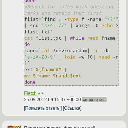
done
#Search for files with question 
marks and rename them first
flist=`find . -
type
 f -name 
"\?*"
| sed 
's/^..//'
 | xargs -0 
echo
 > 
cat
 flist.txt | 
while
read
do
rand=`
cat
 /dev/urandom| 
tr
 -dc 
'a-zA-Z0-9'
 | 
fold
 -w 10| 
head
 -n 
1`

ext=
${fname#*.}
mv
$fname
$rand
.
$ext
done
Fletch
★★
25.09.2012 09:15:37 +00:00
автор топика
Показать ответы
Ссылка