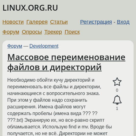
LINUX.ORG.RU
Новости
Галерея
Статьи
Регистрация
-
Вход
Форум
Опросы
Трекер
Поиск
Форум
—
Development
Массовое переименование
файлов и директорий
Необходимо обойти кучу директорий и
переименовать все файлы и директории,
0
начинающиеся с вопросительного знака.
При этом у файлов надо сохранить
расширения. Имена файлов могут
1
содержать пробелы (имена вида ??? ??
???.txt) Экранирую их, но все-равно скрипт
обламывается. Использую find и mv. Вроде бы
получается, но не всё. Директории не может