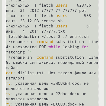
?.?..doc

-rwxrwxrwx  1 fletch 
users
    628736 
янв.  31  2012 ????? ?? ??????.ppt

-rwxr-xr-x  1 fletch 
users
       583 
сент. 25 12:03 rename.sh

-rwxrwxrwx  1 fletch 
users
        61 
янв.   4  2011 ??????.txt

fletch@dustbin ~/test $ ./rename.sh 

./rename.sh: 
command
 substitution: line 
4: unexpected EOF 
while
 looking 
for
matching `
''
./rename.sh: 
command
 substitution: line 
5: ошибка синтаксиса: неожиданный конец 
cat
: dirlist.txt: Нет такого файла или 
mv
: указанная цель «3WQUkWH.doc» не 
mv
: указанная цель «.?2doc.doc» не 
mv
: указанная цель «BXCUQ.doc» не 