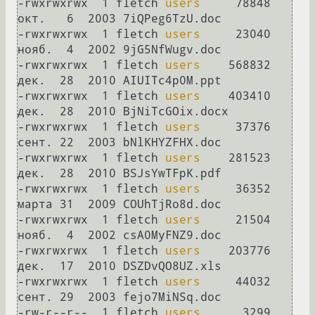
-rwxrwxrwx  1 fletch 
users
     78848 
окт.   6  2003 7iQPeg6TzU.doc

-rwxrwxrwx  1 fletch 
users
     23040 
нояб.  4  2002 9jG5NfWugv.doc

-rwxrwxrwx  1 fletch 
users
    568832 
дек.  28  2010 AIUITc4p0M.ppt

-rwxrwxrwx  1 fletch 
users
    403410 
дек.  28  2010 BjNiTcGOix.docx

-rwxrwxrwx  1 fletch 
users
     37376 
сент. 22  2003 bNlKHYZFHX.doc

-rwxrwxrwx  1 fletch 
users
    281523 
дек.  28  2010 BSJsYwTFpK.pdf

-rwxrwxrwx  1 fletch 
users
     36352 
марта 31  2009 COUhTjRo8d.doc

-rwxrwxrwx  1 fletch 
users
     21504 
нояб.  4  2002 csA0MyFNZ9.doc

-rwxrwxrwx  1 fletch 
users
    203776 
дек.  17  2010 DSZDvQO8UZ.xls

-rwxrwxrwx  1 fletch 
users
     44032 
сент. 29  2003 fejo7MiNSq.doc

-rw-r--r--  1 fletch 
users
      3299 