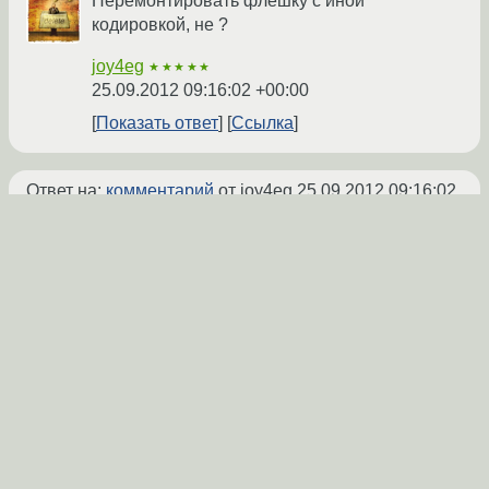
Перемонтировать флешку с иной
кодировкой, не ?
joy4eg
★★★★★
25.09.2012 09:16:02 +00:00
Показать ответ
Ссылка
Ответ на:
комментарий
от joy4eg
25.09.2012 09:16:02
+00:00
Нет, кодировка уже пошла по п3,14, сейчас
надо просто дать именам рандомные
названия, иначе винда не могёт открыть
директорию под знаками вопроса.
Fletch
★★
25.09.2012 09:17:47 +00:00
автор топика
Показать ответ
Ссылка
Ответ на:
комментарий
от Fletch
25.09.2012 09:17:47