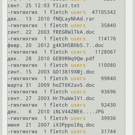
сент. 25 12:03 flist.txt

-rwxrwxrwx  1 fletch 
users
  47105342 
дек.  13  2010 fNQLayNhAd.rar

-rwxrwxrwx  1 fletch 
users
     35840 
сент. 22  2003 fREGRWlTkA.doc

-rwxrwxrwx  1 fletch 
users
    114176 
февр. 20  2012 g4K3HSB0bS.?..doc

-rwxrwxrwx  1 fletch 
users
   1128067 
дек.  28  2010 GEB9RNq9Qw.pdf

-rwxrwxrwx  1 fletch 
users
    110080 
сент. 15  2003 GO13819XMj.doc

-rwxrwxrwx  1 fletch 
users
     99840 
марта 31  2009 hoZT6K2av5.doc

-rwxrwxrwx  1 fletch 
users
     93696 
сент. 27  2003 Hr7haWelV1.doc

-rwxrwxrwx  1 fletch 
users
     92430 
дек.   6  2010 iNLV44ZME6....JPG

-rwxrwxrwx  1 fletch 
users
     39936 
июня  21  2007 iX3Pppol8q.doc

-rwxrwxrwx  1 fletch 
users
     31744 