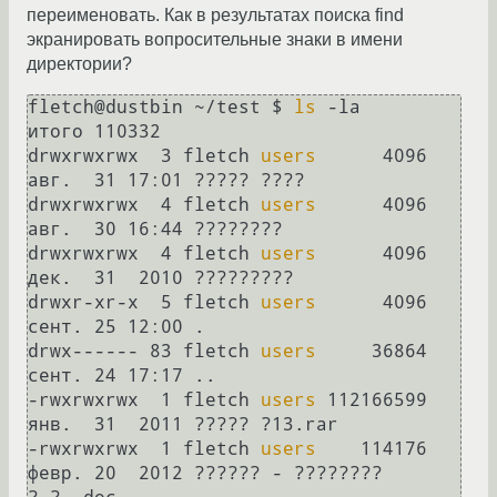
переименовать. Как в результатах поиска find
экранировать вопросительные знаки в имени
директории?
fletch@dustbin ~/test $ 
ls
 -la

итого 110332

drwxrwxrwx  3 fletch 
users
      4096 
авг.  31 17:01 ????? ????

drwxrwxrwx  4 fletch 
users
      4096 
авг.  30 16:44 ????????

drwxrwxrwx  4 fletch 
users
      4096 
дек.  31  2010 ?????????

drwxr-xr-x  5 fletch 
users
      4096 
сент. 25 12:00 .

drwx------ 83 fletch 
users
     36864 
сент. 24 17:17 ..

-rwxrwxrwx  1 fletch 
users
 112166599 
янв.  31  2011 ????? ?13.rar

-rwxrwxrwx  1 fletch 
users
    114176 
февр. 20  2012 ?????? - ???????? 