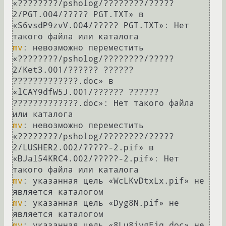
«????????/psholog/????????/?????
2/PGT.004/????? PGT.TXT» в 
«S6vsdP9zvV.004/????? PGT.TXT»: Нет 
mv
: невозможно переместить 
«????????/psholog/????????/?????
2/Ket3.001/?????? ?????? 
?????????????.doc» в 
«lCAY9dfW5J.001/?????? ?????? 
?????????????.doc»: Нет такого файла 
mv
: невозможно переместить 
«????????/psholog/????????/?????
2/LUSHER2.002/?????-2.pif» в 
«BJal54KRC4.002/?????-2.pif»: Нет 
mv
: указанная цель «WcLKvDtxLx.pif» не 
mv
: указанная цель «Dyg8N.pif» не 
mv
: указанная цель «8Lu8jvgEjq.doc» не 