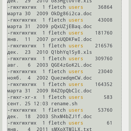
дек.  29  2010 o83Hgt0vTe.xls

-rwxrwxrwx  1 fletch 
users
     36864 
марта 30  2009 OkDg86i2ca.doc

-rwxrwxrwx  1 fletch 
users
     43008 
марта 31  2009 pQxUZjEBaq.doc

-rwxrwxrwx  1 fletch 
users
    181760 
янв.  11  2007 prxUQDKFwI.doc

-rwxrwxrwx  1 fletch 
users
    216576 
дек.  23  2010 Q1bhYq1Sy8.xls

-rwxrwxrwx  1 fletch 
users
    309760 
авг.   6  2003 QGE4zGoK2L.doc

-rwxrwxrwx  1 fletch 
users
     23040 
нояб.  4  2002 QuezwdqmCW.doc

-rwxrwxrwx  1 fletch 
users
    164352 
марта 31  2009 R4Z0pQbClc.doc

-rwxr-xr-x  1 fletch 
users
       583 
сент. 25 12:03 rename.sh

-rwxrwxrwx  1 fletch 
users
     53760 
дек.  18  2003 ShxM4bZJ1f.doc

-rwxrwxrwx  1 fletch 
users
        61 
янв.   4  2011 sMXoXTMlLX.txt
