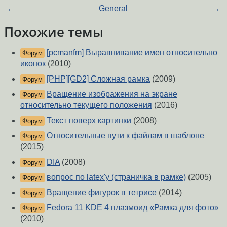
←
General
→
Похожие темы
[pcmanfm] Выравнивание имен относительно
Форум
иконок
(2010)
[PHP][GD2] Сложная рамка
(2009)
Форум
Вращение изображения на экране
Форум
относительно текущего положения
(2016)
Текст поверх картинки
(2008)
Форум
Относительные пути к файлам в шаблоне
Форум
(2015)
DIA
(2008)
Форум
вопрос по latex'у (страничка в рамке)
(2005)
Форум
Вращение фигурок в тетрисе
(2014)
Форум
Fedora 11 KDE 4 плазмоид «Рамка для фото»
Форум
(2010)