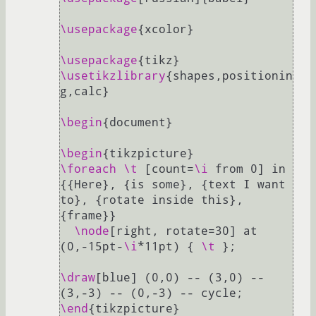
\usepackage
{xcolor}

\usepackage
\usetikzlibrary
{shapes,positionin
g,calc}

\begin
{document}

\begin
\foreach
\t
 [count=
\i
 from 0] in 
{{Here}, {is some}, {text I want 
to}, {rotate inside this}, 
{frame}}

\node
[right, rotate=30] at 
(0,-15pt-
\i
*11pt) { 
\t
 };

\draw
[blue] (0,0) -- (3,0) -- 
\end