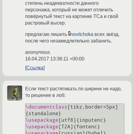
степень неадекватности данного
персонажа, который не может отличить
повёрнутый текст на картинке ТСа и свой
растровый высер.
предлагаю лишить
novitchok
а всех звёзд,
после чего незамедлительно забанить.
anonymous
16.04.2017 13:36:11 +00:00
Ссылка
Если текст растягивать по ширине не надо,
то решение в лоб:
\documentclass
[tikz,border=5px]
\usepackage
\usepackage
\usepackage
[russian]{babel}
