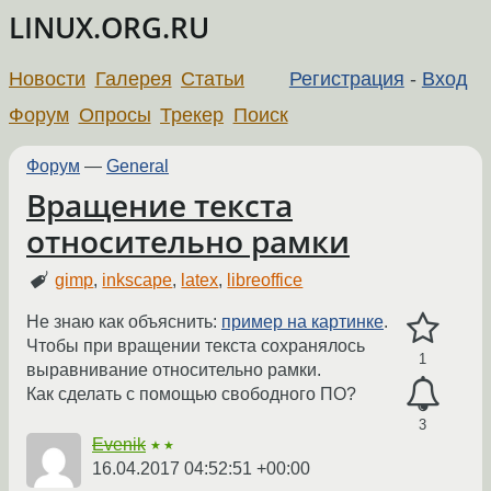
LINUX.ORG.RU
Новости
Галерея
Статьи
Регистрация
-
Вход
Форум
Опросы
Трекер
Поиск
Форум
—
General
Вращение текста
относительно рамки
gimp
,
inkscape
,
latex
,
libreoffice
Не знаю как объяснить:
пример на картинке
.
Чтобы при вращении текста сохранялось
1
выравнивание относительно рамки.
Как сделать с помощью свободного ПО?
3
Evenik
★★
16.04.2017 04:52:51 +00:00