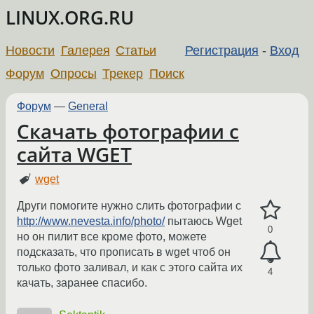
LINUX.ORG.RU
Новости
Галерея
Статьи
Регистрация
-
Вход
Форум
Опросы
Трекер
Поиск
Форум
—
General
Скачать фотографии с
сайта WGET
wget
Други помогите нужно слить фотографии с
http://www.nevesta.info/photo/
пытаюсь Wget
0
но он пилит все кроме фото, можете
подсказать, что прописать в wget чтоб он
только фото заливал, и как с этого сайта их
4
качать, заранее спасибо.