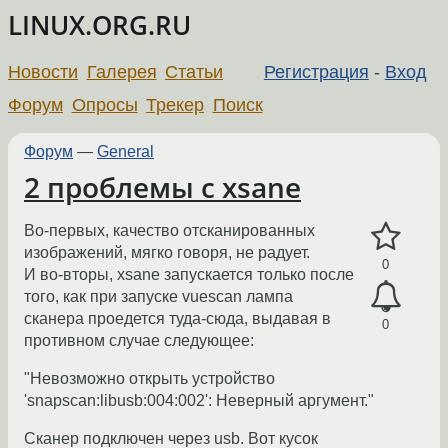
LINUX.ORG.RU
Новости
Галерея
Статьи
Регистрация
-
Вход
Форум
Опросы
Трекер
Поиск
Форум
—
General
2 проблемы с xsane
Во-первых, качество отсканированных
изображений, мягко говоря, не радует.
0
И во-вторы, xsane запускается только после
того, как при запуске vuescan лампа
сканера проедется туда-сюда, выдавая в
0
противном случае следующее:
"Невозможно открыть устройство
'snapscan:libusb:004:002': Неверный аргумент."
Сканер подключен через usb. Вот кусок