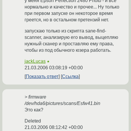
у меня Epson Perfection 2480 Photo - и всё
нормально и качество и прочее... Ну только
при первом запуске он некоторое время
греется, но в остальном претензий нет.
запускаю только из скрипта sane-find-
scanner, анализирую его вывод, выцепляю
нужный сканер и проставляю ему права,
чтобы из под обычного юзера работать.
jackLucas
★
21.03.2006 03:08:19 +00:00
Показать ответ
Ссылка
> firmware
/dev/hda6/pictures/scans/Esfw41.bin
Это как?
Deleted
21.03.2006 08:12:42 +00:00