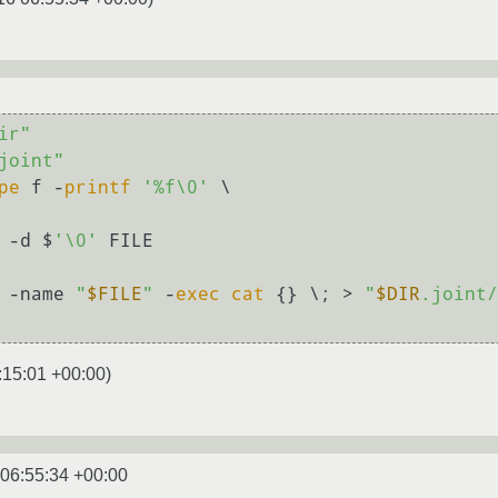
ir"
joint"
pe
 f -
printf
'%f\0'
 \

 -d $
'\0'
 -name 
"
$FILE
"
 -
exec
cat
 {} \; > 
"
$DIR
.joint/
:15:01 +00:00
)
 06:55:34 +00:00