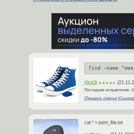
r0ck3r
(
21.11.
★★★★★
Последнее исправление: r
Показать ответы
Ссылка
cat * > joint_file.txt