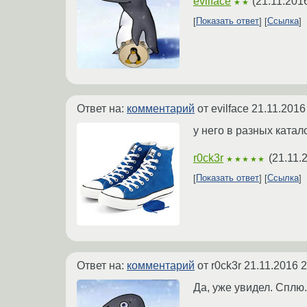
evilface
(
21.11.201
★★
Показать ответ
Ссылка
Ответ на:
комментарий
от evilface
21.11.2016
у него в разных ката
r0ck3r
(
21.11.
★★★★★
Показать ответ
Ссылка
Ответ на:
комментарий
от r0ck3r
21.11.2016 2
Да, уже увидел. Сплю.