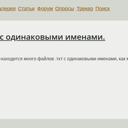
алерея
Статьи
Форум
Опросы
Трекер
Поиск
с одинаковыми именами.
х находится много файлов .тхт с одинаковыми именами, как