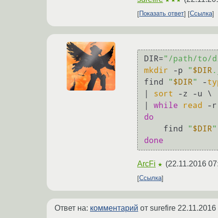
Показать ответ
Ссылка
DIR=
"/path/to/d
mkdir
 -p 
"
$DIR
.
find 
"
$DIR
"
 -
ty
| 
sort
 -z -u \

| 
while
read
 -r
do
    find 
"
$DIR
"
done
ArcFi
(
22.11.2016 07
★
Ссылка
Ответ на:
комментарий
от surefire
22.11.2016