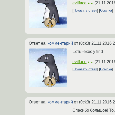
evilface
(
21.11.201
★★
Показать ответ
Ссылка
Ответ на:
комментарий
от r0ck3r
21.11.2016 2
Есть -exec у find
evilface
(
21.11.201
★★
Показать ответ
Ссылка
Ответ на:
комментарий
от r0ck3r
21.11.2016 2
Спасибо большое! То,