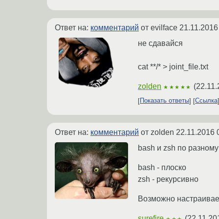
Ответ на:
комментарий
от evilface
21.11.2016
не сдавайся
cat **/* > joint_file.txt
zolden
(
22.11.
★★★★★
Показать ответы
Ссылка
Ответ на:
комментарий
от zolden
22.11.2016 
bash и zsh по разном
bash - плоско
zsh - рекурсивно
Возможно настраивает
surefire
(
22.11.20
★★★