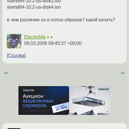
slamd64-10.2-us-disk2.iso
slamd64-10.2-us-disk4.iso
в чем различие us и nonus образов? какой качать?
ElectroNik
★★
09.03.2006 09:45:37 +00:00
Ссылка
←
→