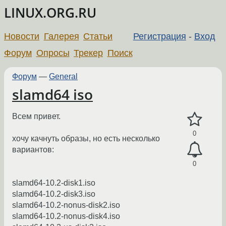
LINUX.ORG.RU
Новости
Галерея
Статьи
Регистрация
-
Вход
Форум
Опросы
Трекер
Поиск
Форум
—
General
slamd64 iso
Всем привет.
0
хочу качнуть образы, но есть несколько
вариантов:
0
slamd64-10.2-disk1.iso
slamd64-10.2-disk3.iso
slamd64-10.2-nonus-disk2.iso
slamd64-10.2-nonus-disk4.iso