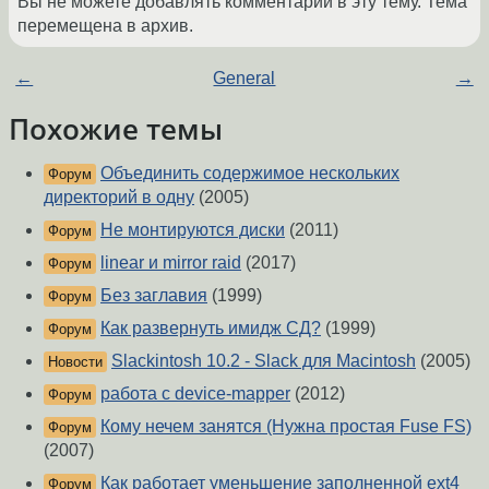
Вы не можете добавлять комментарии в эту тему. Тема
перемещена в архив.
←
General
→
Похожие темы
Объединить содержимое нескольких
Форум
директорий в одну
(2005)
Не монтируются диски
(2011)
Форум
linear и mirror raid
(2017)
Форум
Без заглавия
(1999)
Форум
Как развернуть имидж СД?
(1999)
Форум
Slackintosh 10.2 - Slack для Macintosh
(2005)
Новости
работа с device-mapper
(2012)
Форум
Кому нечем занятся (Нужна простая Fuse FS)
Форум
(2007)
Как работает уменьшение заполненной ext4
Форум