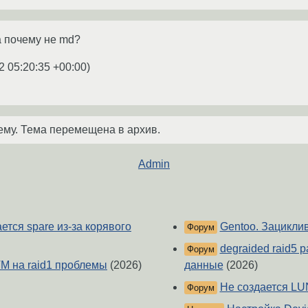
 а почему не md?
2 05:20:35 +00:00
)
ему. Тема перемещена в архив.
Admin
ется spare из-за корявого
Gentoo. Зацикли
Форум
degraided raid5 
Форум
VM на raid1 проблемы
(2026)
данные
(2026)
Не создается LU
Форум