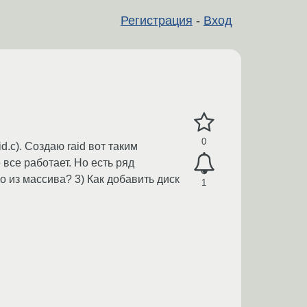
Регистрация
-
Вход
0
d.c). Создаю raid вот таким
е все работает. Но есть ряд
о из массива? 3) Как добавить диск
1