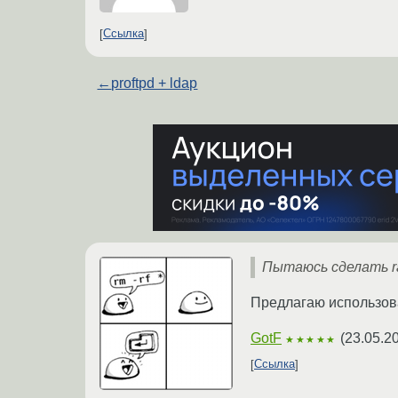
Ссылка
←
proftpd + ldap
Пытаюсь сделать ra
Предлагаю использов
GotF
(
23.05.2
★★★★★
Ссылка