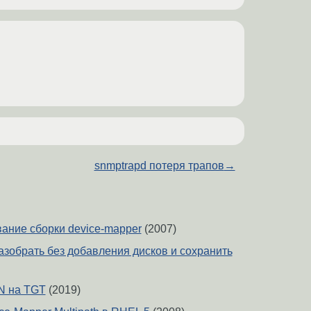
snmptrapd потеря трапов
→
вание сборки device-mapper
(2007)
разобрать без добавления дисков и сохранить
N на TGT
(2019)