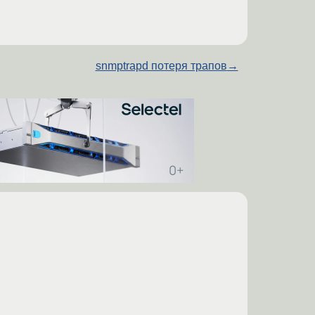
snmptrapd потеря трапов
→