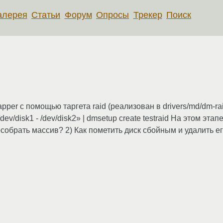
алерея
Статьи
Форум
Опросы
Трекер
Поиск
per c помощью таргета raid (реализован в drivers/md/dm-rai
dev/disk1 - /dev/disk2» | dmsetup create testraid На этом этап
собрать массив? 2) Как пометить диск сбойным и удалить ег