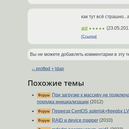
как тут всё страшно..
aol
(
23.05.201
★★★★★
Ссылка
Вы не можете добавлять комментарии в эту т
←
proftpd + ldap
Похожие темы
При загрузке к массиву не подключа
Форум
порядка инициализации
(2012)
Переезд CentOS asterisk+freepbx L
Форум
RAID и device mapper
(2010)
Форум