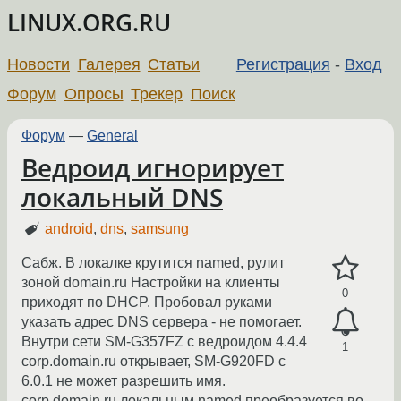
LINUX.ORG.RU
Новости
Галерея
Статьи
Регистрация
-
Вход
Форум
Опросы
Трекер
Поиск
Форум
—
General
Ведроид игнорирует
локальный DNS
android
,
dns
,
samsung
Сабж. В локалке крутится named, рулит
зоной domain.ru Настройки на клиенты
0
приходят по DHCP. Пробовал руками
указать адрес DNS сервера - не помогает.
Внутри сети SM-G357FZ с ведроидом 4.4.4
1
corp.domain.ru открывает, SM-G920FD с
6.0.1 не может разрешить имя.
corp.domain.ru локальным named преобразуется во