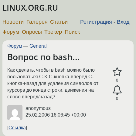
LINUX.ORG.RU
Новости
Галерея
Статьи
Регистрация
-
Вход
Форум
Опросы
Трекер
Поиск
Форум
—
General
Вопрос по bash...
Как сделать, чтобы в bash можно было
пользоваться C-K C-кнопка-вперед C-
0
кнопка-назад для удаления символов от
курсора до конца строки, движения на
слово вперед/назад?
0
anonymous
25.02.2006 16:06:45 +00:00
Ссылка