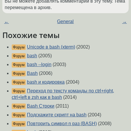
Вы не можете добавлять комментарии в эту тему. Тема
перемещена в архив.
←
General
→
Похожие темы
Unicode в bash (xterm)
(2002)
Форум
bash
(2005)
Форум
bash --login
(2003)
Форум
Bash
(2006)
Форум
bash и кодировка
(2004)
Форум
Переход по тексту команды по ctrl+right,
Форум
ctrl+left в zsh как в bash
(2014)
Bash Строки
(2011)
Форум
Подскажите скрипт на bash
(2004)
Форум
Повторить символ n раз (BASH)
(2008)
Форум