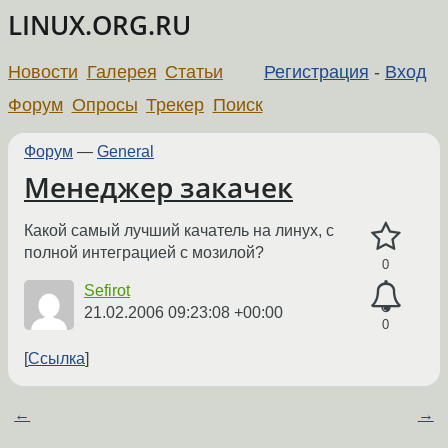
LINUX.ORG.RU
Новости
Галерея
Статьи
Регистрация
-
Вход
Форум
Опросы
Трекер
Поиск
Форум
—
General
Менеджер закачек
Какой самый лучший качатель на линух, с
полной интеграцией с мозилой?
0
Sefirot
21.02.2006 09:23:08 +00:00
0
Ссылка
←
→