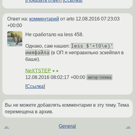
Показать ответ
Ссылка
Ответ на:
комментарий
от arto
12.08.2016 07:23:03
+00:00
Не сработало на less 458.
less $'+10\e)'
Однако, сам нашел:
имяфайла
(в ОП я неправильно эскейпил в
баше).
NeXTSTEP
★★
12.08.2016 08:02:17 +00:00
автор топика
Ссылка
Вы не можете добавлять комментарии в эту тему. Тема
перемещена в архив.
←
General
→