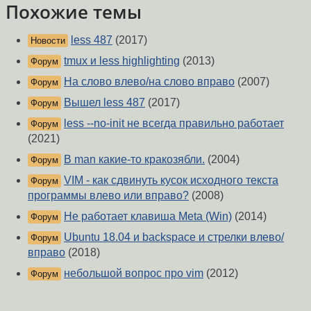
Похожие темы
less 487
(2017)
Новости
tmux и less highlighting
(2013)
Форум
На слово влево/на слово вправо
(2007)
Форум
Вышел less 487
(2017)
Форум
less --no-init не всегда правильно работает
Форум
(2021)
В man какие-то кракозябли.
(2004)
Форум
VIM - как сдвинуть кусок исходного текста
Форум
программы влево или вправо?
(2008)
Не работает клавиша Meta (Win)
(2014)
Форум
Ubuntu 18.04 и backspace и стрелки влево/
Форум
вправо
(2018)
небольшой вопрос про vim
(2012)
Форум