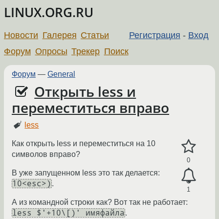
LINUX.ORG.RU
Новости
Галерея
Статьи
Регистрация
-
Вход
Форум
Опросы
Трекер
Поиск
Форум
—
General
Открыть less и
переместиться вправо
less
Как открыть less и переместиться на 10
символов вправо?
0
В уже запущенном less это так делается:
10<esc>)
.
1
А из командной строки как? Вот так не работает:
less $'+10\[)' имяфайла
.