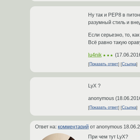
Ну так и PEP8 в пито
разумный стиль и внед
Если серьезно, то, как
Всё равно такую орав
lu4nik
(
17.06.201
★★★
Показать ответ
Ссылка
LyX ?
anonymous
(
18.06.201
Показать ответ
Ссылка
Ответ на:
комментарий
от anonymous
18.06.
При чем тут LyX?