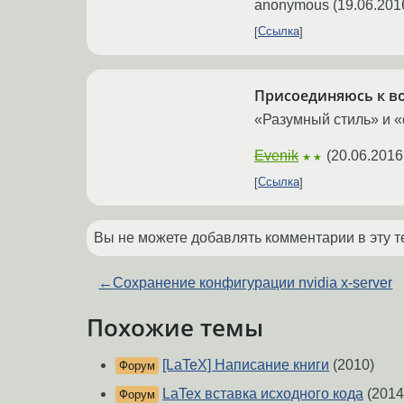
anonymous
(
19.06.201
Ссылка
Присоединяюсь к в
«Разумный стиль» и «
Evenik
(
20.06.2016
★★
Ссылка
Вы не можете добавлять комментарии в эту т
←
Сохранение конфигурации nvidia x-server
Похожие темы
[LaTeX] Написание книги
(2010)
Форум
LaTex вставка исходного кода
(2014
Форум