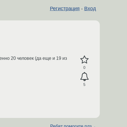
Регистрация
-
Вход
енно 20 человек (да еще и 19 из
0
5
Ребят помогите плз
→