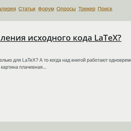
алерея
Статьи
Форум
Опросы
Трекер
Поиск
мления исходного кода LaTeX?
только для LaTeX? А то когда над книгой работают одноврем
картина плачевная...