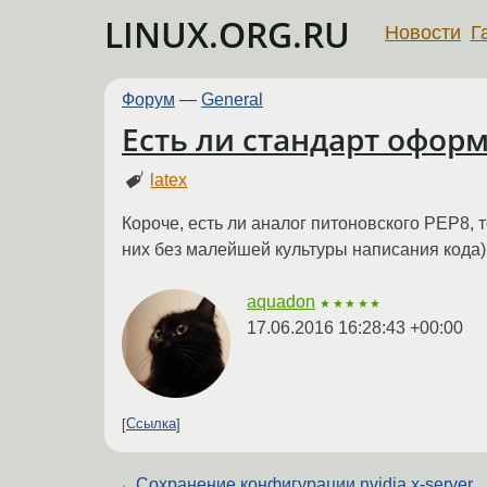
LINUX.ORG.RU
Новости
Г
Форум
—
General
Есть ли стандарт офор
latex
Короче, есть ли аналог питоновского PEP8, 
них без малейшей культуры написания кода) 
aquadon
★★★★★
17.06.2016 16:28:43 +00:00
Ссылка
←
Сохранение конфигурации nvidia x-server