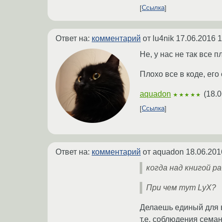
Ссылка
Ответ на:
комментарий
от lu4nik
17.06.2016 1
Не, у нас не так все п
Плохо все в коде, его
aquadon
(
18.0
★★★★★
Ссылка
Ответ на:
комментарий
от aquadon
18.06.201
когда над книгой р
При чем тут LyX?
Делаешь единый для в
т.е. соблюдения сема