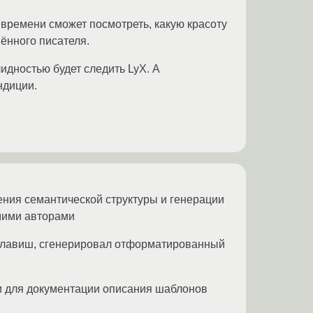
времени сможет посмотреть, какую красоту
шённого писателя.
идностью будет следить LyX. А
ндиции.
ения семантической структуры и генерации
мими авторами
о клавиш, сгенерировал отформатированный
и для документации описания шаблонов