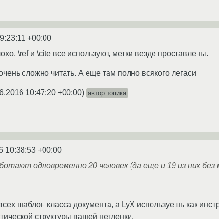
9:23:11 +00:00
лохо. \ref и \cite все используют, метки везде проставлены.
 очень сложно читать. А еще там полно всякого легаси.
6.2016 10:47:20 +00:00
)
автор топика
6 10:38:53 +00:00
аботают одновременно 20 человек (да еще и 19 из них бе
сех шаблон класса документа, а LyX используешь как инст
нтической структуры вашей нетленки.