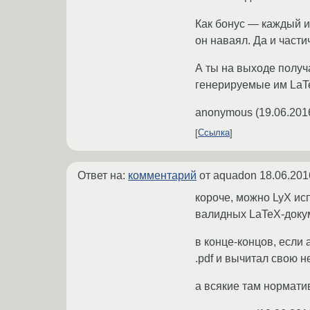
Как бонус — каждый и
он наваял. Да и част
А ты на выходе получ
генерируемые им LaT
anonymous
(
19.06.201
Ссылка
Ответ на:
комментарий
от aquadon
18.06.201
короче, можно LyX ис
валидных LaTeX-докум
в конце-концов, если
.pdf и вычитал свою 
а всякие там нормати