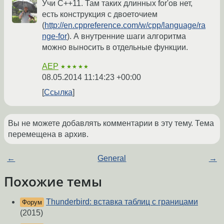
Учи C++11. Там таких длинных for'ов нет,
есть конструкция с двоеточием
(
http://en.cppreference.com/w/cpp/language/ra
nge-for
). А внутренние шаги алгоритма
можно выносить в отдельные функции.
AEP
★★★★★
08.05.2014 11:14:23 +00:00
Ссылка
Вы не можете добавлять комментарии в эту тему. Тема
перемещена в архив.
←
General
→
Похожие темы
Thunderbird: вставка таблиц с границами
Форум
(2015)