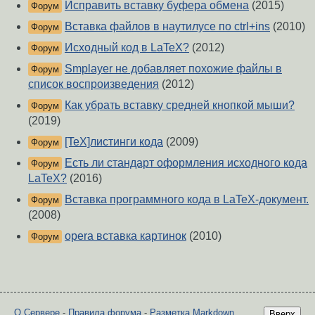
Исправить вставку буфера обмена
(2015)
Форум
Вставка файлов в наутилусе по ctrl+ins
(2010)
Форум
Исходный код в LaTeX?
(2012)
Форум
Smplayer не добавляет похожие файлы в
Форум
список воспроизведения
(2012)
Как убрать вставку средней кнопкой мыши?
Форум
(2019)
[TeX]листинги кода
(2009)
Форум
Есть ли стандарт оформления исходного кода
Форум
LaTeX?
(2016)
Вставка программного кода в LaTeX-документ.
Форум
(2008)
opera вставка картинок
(2010)
Форум
О Сервере
-
Правила форума
-
Разметка Markdown
Вверх