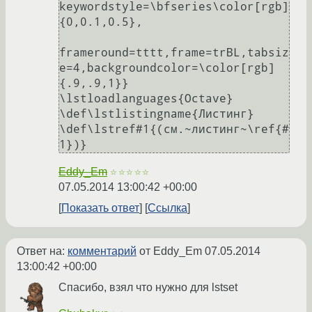
keywordstyle=\bfseries\color[rgb]
{0,0.1,0.5},

frameround=tttt,frame=trBL,tabsiz
e=4,backgroundcolor=\color[rgb]
{.9,.9,1}}

\lstloadlanguages{Octave}

\def\lstlistingname{Листинг}

\def\lstref#1{(см.~листинг~\ref{#
Eddy_Em
☆☆☆☆☆
07.05.2014 13:00:42 +00:00
Показать ответ
Ссылка
Ответ на:
комментарий
от Eddy_Em
07.05.2014
13:00:42 +00:00
Спасибо, взял что нужно для lstset