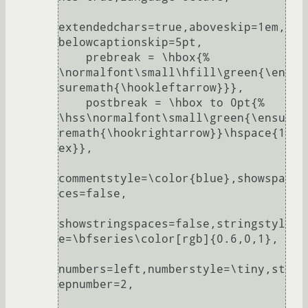
extendedchars=true,aboveskip=1em,
belowcaptionskip=5pt,

    prebreak = \hbox{%

\normalfont\small\hfill\green{\en
suremath{\hookleftarrow}}},

    postbreak = \hbox to 0pt{%

\hss\normalfont\small\green{\ensu
remath{\hookrightarrow}}\hspace{1
ex}},

commentstyle=\color{blue},showspa
ces=false,

showstringspaces=false,stringstyl
e=\bfseries\color[rgb]{0.6,0,1},

numbers=left,numberstyle=\tiny,st
epnumber=2,
