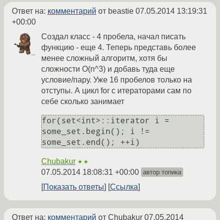
Ответ на:
комментарий
от beastie
07.05.2014 13:19:31
+00:00
Создал класс - 4 пробела, начал писать
функцию - еще 4. Теперь представь более
менее сложный алгоритм, хотя бы
сложности O(n^3) и добавь туда еще
условие/пару. Уже 16 пробелов только на
отступы. А цикл for с итераторами сам по
себе сколько занимает
for(set<int>::iterator i = 
some_set.begin(); i != 
Chubakur
★★
07.05.2014 18:08:31 +00:00
автор топика
Показать ответы
Ссылка
Ответ на:
комментарий
от Chubakur
07.05.2014