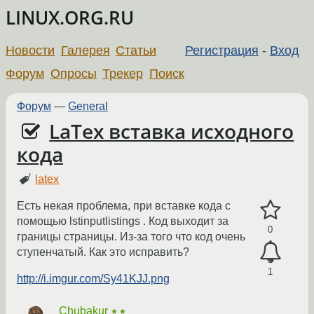
LINUX.ORG.RU
Новости
Галерея
Статьи
Регистрация
-
Вход
Форум
Опросы
Трекер
Поиск
Форум
—
General
LaTex вставка исходного
кода
latex
Есть некая проблема, при вставке кода с
помощью lstinputlistings . Код выходит за
0
границы страницы. Из-за того что код очень
ступенчатый. Как это исправить?
1
http://i.imgur.com/Sy41KJJ.png
Chubakur
★★