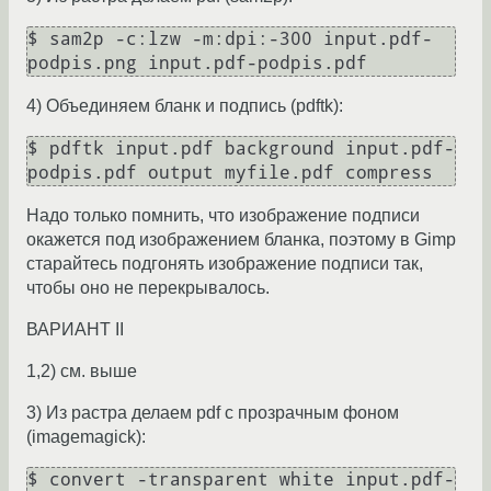
$ sam2p -c:lzw -m:dpi:-300 input.pdf-
4) Объединяем бланк и подпись (pdftk):
$ pdftk input.pdf background input.pdf-
Надо только помнить, что изображение подписи
окажется под изображением бланка, поэтому в Gimp
старайтесь подгонять изображение подписи так,
чтобы оно не перекрывалось.
ВАРИАНТ II
1,2) см. выше
3) Из растра делаем pdf с прозрачным фоном
(imagemagick):
$ convert -transparent white input.pdf-