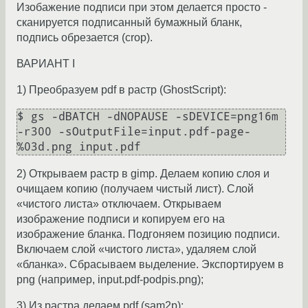
Изобажение подписи при этом делается просто -
сканируется подписанный бумажный бланк,
подпись обрезается (crop).
ВАРИАНТ I
1) Преобразуем pdf в растр (GhostScript):
$ gs -dBATCH -dNOPAUSE -sDEVICE=png16m 
-r300 -sOutputFile=input.pdf-page-
2) Открываем растр в gimp. Делаем копию слоя и
очищаем копию (получаем чистый лист). Слой
«чистого листа» отключаем. Открываем
изображение подписи и копируем его на
изображение бланка. Подгоняем позицию подписи.
Включаем слой «чистого листа», удаляем слой
«бланка». Сбрасываем выделение. Экспортируем в
png (например, input.pdf-podpis.png);
3) Из растра делаем pdf (sam2p):