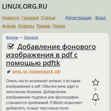
LINUX.ORG.RU
Новости
Галерея
Статьи
Регистрация
-
Вход
Форум
Опросы
Трекер
Поиск
Форум
—
General
Добавление фонового
изображения в pdf с
помощью pdftk
gimp
,
gs
,
imagemagick
,
pdf
Очень часто возникает вопрос о вставке
изображения в pdf. Обычно речь идет о
0
заполении бланков. Добавление
изображения подписи или фотографии
становится проблемой. Pdfedit позволяет
2
добавлять только текстовые поля.