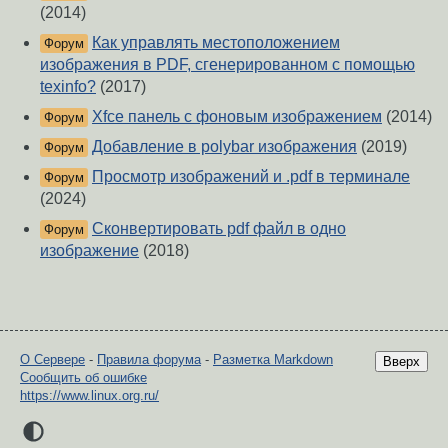
(2014)
Как управлять местоположением
Форум
изображения в PDF, сгенерированном с помощью
texinfo?
(2017)
Xfce панель с фоновым изображением
(2014)
Форум
Добавление в polybar изображения
(2019)
Форум
Просмотр изображений и .pdf в терминале
Форум
(2024)
Сконвертировать pdf файл в одно
Форум
изображение
(2018)
О Сервере
-
Правила форума
-
Разметка Markdown
Вверх
Сообщить об ошибке
https://www.linux.org.ru/