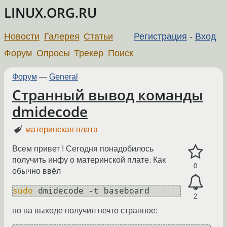
LINUX.ORG.RU
Новости
Галерея
Статьи
Регистрация
-
Вход
Форум
Опросы
Трекер
Поиск
Форум
—
General
Странный вывод команды
dmidecode
материнская плата
Всем привет ! Сегодня понадобилось
получить инфу о материнской плате. Как
0
обычно ввёл
sudo
 dmidecode -t baseboard
2
но на выходе получил нечто странное: