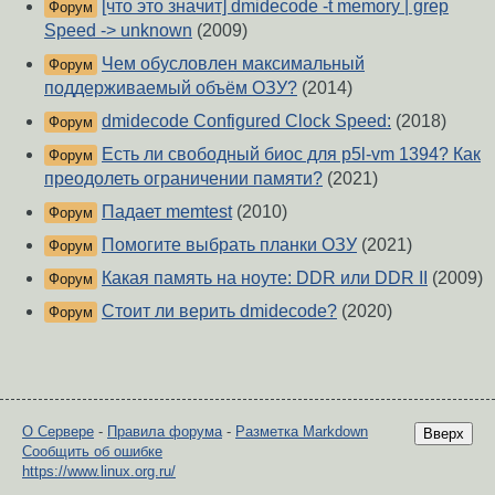
[что это значит] dmidecode -t memory | grep
Форум
Speed -> unknown
(2009)
Чем обусловлен максимальный
Форум
поддерживаемый объём ОЗУ?
(2014)
dmidecode Configured Clock Speed:
(2018)
Форум
Есть ли свободный биос для p5l-vm 1394? Как
Форум
преодолеть ограничении памяти?
(2021)
Падает memtest
(2010)
Форум
Помогите выбрать планки ОЗУ
(2021)
Форум
Какая память на ноуте: DDR или DDR II
(2009)
Форум
Стоит ли верить dmidecode?
(2020)
Форум
О Сервере
-
Правила форума
-
Разметка Markdown
Вверх
Сообщить об ошибке
https://www.linux.org.ru/