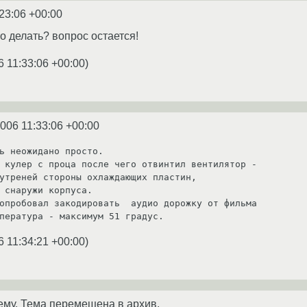
23:06 +00:00
то делать? вопрос остается!
6 11:33:06 +00:00
)
2006 11:33:06 +00:00
ь неожидано просто.

 кулер с проца после чего отвинтил вентилятор -

утреней стороны охлаждающих пластин,

 снаружи корпуса.

опробовал закодировать  аудио дорожку от фильма 

пература - максимум 51 градус.
6 11:34:21 +00:00
)
ему. Тема перемещена в архив.