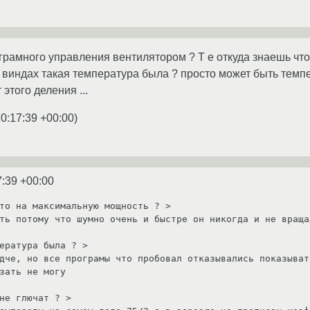
ограмного управления вентилятором ? Т е откуда знаешь чт
 виндах такая температура была ? просто может быть темпе
этого деления ...
10:17:39 +00:00
)
7:39 +00:00
то на максимальную мощность ? >

ть потому что шумно очень и быстре он никогда и не вращал
ература была ? >

дче, но все програмы что пробовал отказывались показыват
зать не могу

не глючат ? >
