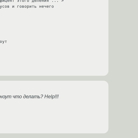
фицент этого деления ... > 

усов и говорить нечего

ут

ноут что делать? Help!!!