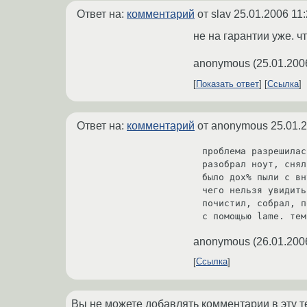
Ответ на:
комментарий
от slav
25.01.2006 11:
не на гарантии уже. ч
anonymous
(
25.01.200
Показать ответ
Ссылка
Ответ на:
комментарий
от anonymous
25.01.
проблема разрешилас
разобрал ноут, снял
было дох% пыли с вн
чего нельзя увидить
почистил, собрал, п
с помощью lame. тем
anonymous
(
26.01.200
Ссылка
Вы не можете добавлять комментарии в эту т