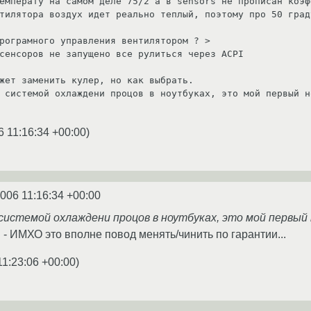
емперату на самом деле 75/2 а в sensors не прописан коэф
тилятора воздух идет реально теплый, поэтому про 50 град
рограмного управления вентилятором ? >

сенсоров не запущено все рулиться через ACPI

жет заменить кулер, но как выбрать.

 системой охлаждени процов в ноутбуках, это мой первый но
6 11:16:34 +00:00
)
2006 11:16:34 +00:00
с системой охлаждени процов в ноутбуках, это мой первый 
 - ИМХО это вполне повод менять/чинить по гарантии...
11:23:06 +00:00
)