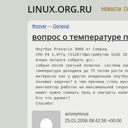
LINUX.ORG.RU
Новости
Г
Форум
—
General
вопрос о температуре 
Ноутбук Presario 3000 от Compaq.

CPU P4 2,4ГГц (512К)?Дистрибутив SuSE 10.
вчера пытался собрать gcc.

собрал после третьей попытки. система зав
температура доходила до 75 потом рости пе
интересно как у других владельцев ноутбук
похожих задачах? в чем причина столь высо
вентилятор работал на максимальной скорос
может нужно снимать проц и смотреть нали
Кто что думает?

Спасибо!
anonymous
25.01.2006 08:42:58 +00:00