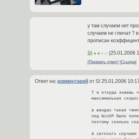
у там случаем нет пр
случаем не глючат ? в
прописан коэффицент 
SI
(
25.01.2006 
★★☆☆
Показать ответ
Ссылка
Ответ на:
комментарий
от SI
25.01.2006 10:1
Т е откуда знаешь ч
максимальная скорос
в виндах такая темп
под WinXP было поле
поэтому сколько ска
А sernsors случаем 