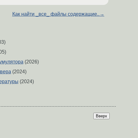
Как найти _все_ файлы содержащие..
→
03)
05)
умулятора
(2026)
рвера
(2024)
ературы
(2024)
Вверх