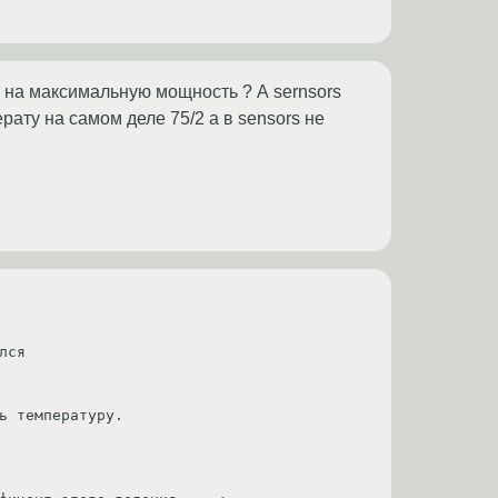
о на максимальную мощность ? А sernsors
рату на самом деле 75/2 а в sensors не
ся

ь температуру.
