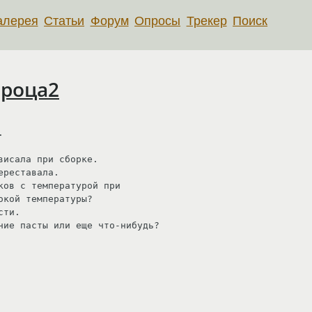
алерея
Статьи
Форум
Опросы
Трекер
Поиск
проца2
 

исала при сборке.

реставала.

ов с температурой при

кой температуры?

ти.

чие пасты или еще что-нибудь?
