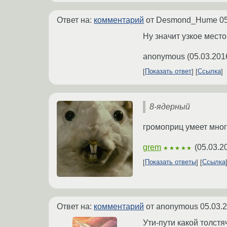
Ответ на:
комментарий
от Desmond_Hume
0
Ну значит узкое мест
anonymous
(
05.03.201
Показать ответ
Ссылка
8-ядерный
громоприц умеет мно
grem
(
05.03.2
★★★★★
Показать ответы
Ссылка
Ответ на:
комментарий
от anonymous
05.03.
Ути-пути какой толстя