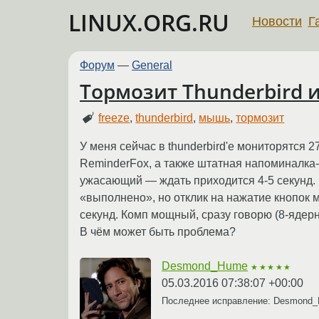
LINUX.ORG.RU
Новости
Г
Форум
—
General
Тормозит Thunderbird и
freeze
,
thunderbird
,
мышь
,
тормозит
У меня сейчас в thunderbird'e мониторятся 
ReminderFox, а также штатная напоминалка-
ужасающий — ждать приходится 4-5 секунд. 
«выполнено», но отклик на нажатие кнопок 
секунд. Комп мощный, сразу говорю (8-ядерн
В чём может быть проблема?
Desmond_Hume
★★★★★
05.03.2016 07:38:07 +00:00
Последнее исправление: Desmond