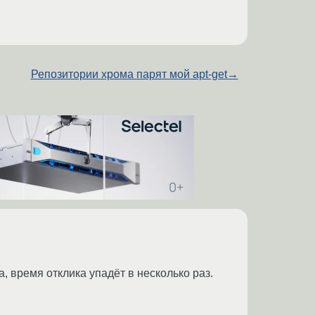
Репозитории хрома парят мой apt-get
→
 время отклика упадёт в несколько раз.