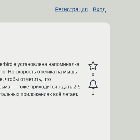
Регистрация
-
Вход
derbird'e установлена напоминалка
яю. Но скорость отклика на мышь
0
 чтобы отметить, что
сьма — тоже приходится ждать 2-5
1
стальных приложениях всё летает.