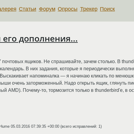
алерея
Статьи
Форум
Опросы
Трекер
Поиск
 его дополнения...
27 почтовых ящиков. Не спрашивайте, зачем столько. В thun
календарь. В них задания, которые я периодически выполн
Выскакивает напоминалка — я начинаю кликать по менюшке,
мыши очень заторможенный. Надо открыть ящик, глянуть пи
ый AMD). Почему-то, тормозится только в thunderbird'e, в о
_Hume
05.03.2016 07:39:35 +00:00
(всего исправлений: 1)