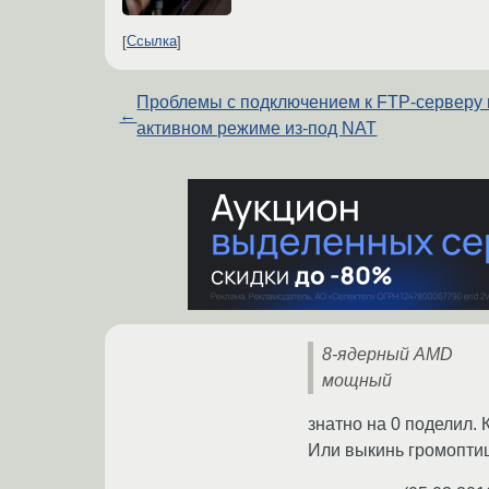
Ссылка
Проблемы с подключением к FTP-серверу 
←
активном режиме из-под NAT
8-ядерный AMD
мощный
знатно на 0 поделил.
Или выкинь громоптиц