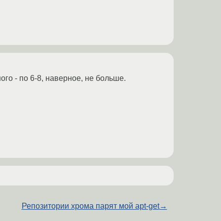
го - по 6-8, наверное, не больше.
Репозитории хрома парят мой apt-get
→