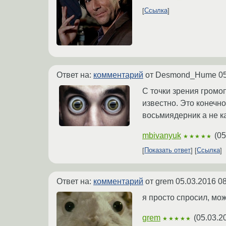
Ссылка
Ответ на:
комментарий
от Desmond_Hume
0
С точки зрения громо
известно. Это конечн
восьмиядерник а не как
mbivanyuk
(
05
★★★★★
Показать ответ
Ссылка
Ответ на:
комментарий
от grem
05.03.2016 08
я просто спросил, мож
grem
(
05.03.2
★★★★★