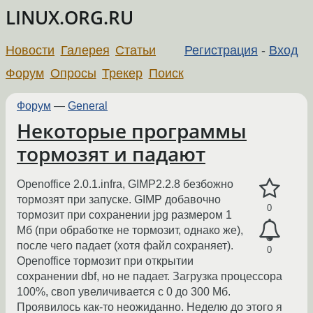
LINUX.ORG.RU
Новости
Галерея
Статьи
Регистрация
-
Вход
Форум
Опросы
Трекер
Поиск
Форум
—
General
Некоторые программы
тормозят и падают
Openoffice 2.0.1.infra, GIMP2.2.8 безбожно
тормозят при запуске. GIMP добавочно
0
тормозит при сохранении jpg размером 1
Мб (при обработке не тормозит, однако же),
после чего падает (хотя файл сохраняет).
0
Openoffice тормозит при открытии
сохранении dbf, но не падает. Загрузка процессора
100%, своп увеличивается с 0 до 300 Мб.
Проявилось как-то неожиданно. Неделю до этого я