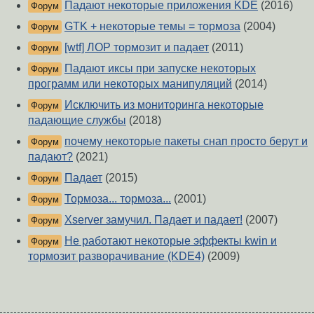
Падают некоторые приложения KDE
(2016)
Форум
GTK + некоторые темы = тормоза
(2004)
Форум
[wtf] ЛОР тормозит и падает
(2011)
Форум
Падают иксы при запуске некоторых
Форум
программ или некоторых манипуляций
(2014)
Исключить из мониторинга некоторые
Форум
падающие службы
(2018)
почему некоторые пакеты снап просто берут и
Форум
падают?
(2021)
Падает
(2015)
Форум
Тормоза... тормоза...
(2001)
Форум
Xserver замучил. Падает и падает!
(2007)
Форум
Не работают некоторые эффекты kwin и
Форум
тормозит разворачивание (KDE4)
(2009)