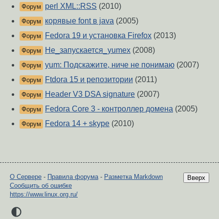
perl XML::RSS
(2010)
Форум
корявые font в java
(2005)
Форум
Fedora 19 и установка Firefox
(2013)
Форум
Не_запускается_yumex
(2008)
Форум
yum: Подскажите, ниче не понимаю
(2007)
Форум
Ftdora 15 и репозитории
(2011)
Форум
Header V3 DSA signature
(2007)
Форум
Fedora Core 3 - контроллер домена
(2005)
Форум
Fedora 14 + skype
(2010)
Форум
О Сервере
-
Правила форума
-
Разметка Markdown
Вверх
Сообщить об ошибке
https://www.linux.org.ru/