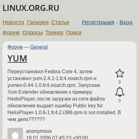
LINUX.ORG.RU
Новости
Галерея
Статьи
Регистрация
-
Вход
Форум
Опросы
Трекер
Поиск
Форум
—
General
YUM
Переустановил Fedora Core 4, затем
установил yum-2.4.1-1.fc4.noarch.rpm и
0
yumex-0.44-1.0.fc4.noarch.rpm. Запускаю
Yum Extender обновление к примеру
HedixPlayer, после загрузки из сети файла
0
обновления выдает ошибку Public key for
HelixPlayer-1.0.6-1.fc4.2.i386.rpm is not installed. В
чем дело??????
anonymous
19.01.2006 07:45:23 +00:00