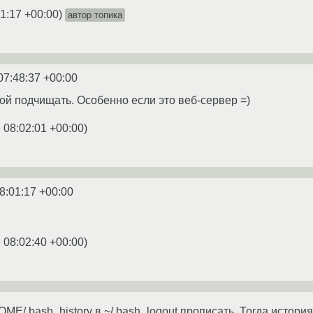
1:17 +00:00
)
автор топика
07:48:37 +00:00
бой подчищать. Особенно если это веб-сервер =)
 08:02:01 +00:00
)
8:01:17 +00:00
 08:02:40 +00:00
)
E/.bash_history в ~/.bash_logout прописать. Тогда история