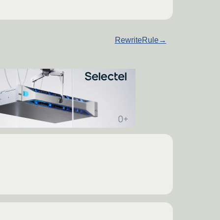
RewriteRule
→