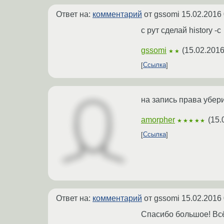
Ответ на:
комментарий
от gssomi
15.02.2016 
с рут сделай history -c
gssomi
(
15.02.2016
★★
Ссылка
на запись права убери 
amorpher
(
15.
★★★★★
Ссылка
Ответ на:
комментарий
от gssomi
15.02.2016 
Спасибо большое! Всё