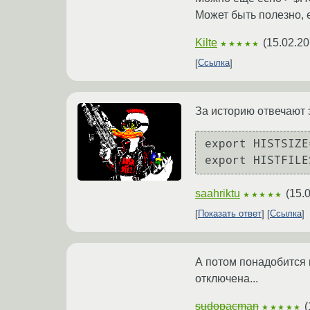
Может быть полезно, 
Kilte
(
15.02.20
★★★★★
Ссылка
За историю отвечают э
export HISTSIZE=
saahriktu
(
15.
★★★★★
Показать ответ
Ссылка
А потом понадобится 
отключена...
sudopacman
(
★★★★★