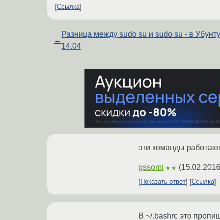
Ссылка
Разница между sudo su и sudo su - в Убунт
←
14.04
эти команды работают
gssomi
(
15.02.2016
★★
Показать ответ
Ссылка
В ~/.bashrc это пропи