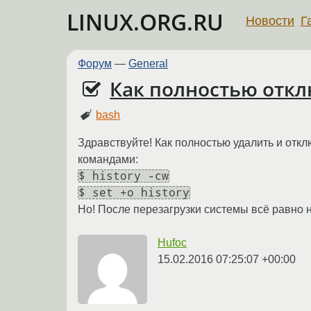
LINUX.ORG.RU
Новости
Г
Форум
—
General
Как полностью откл
bash
Здравствуйте! Как полностью удалить и откл
командами:
$ history -cw
$ set +o history
Но! После перезагрузки системы всё равно н
Hufoc
15.02.2016 07:25:07 +00:00