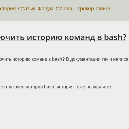
алерея
Статьи
Форум
Опросы
Трекер
Поиск
ючить историю команд в bash?
ючить историю команд в bash? В документации так и написа
е отключен история bash, история тоже не удалился..