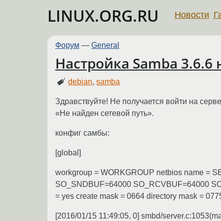
LINUX.ORG.RU
Новости
Г
Форум
—
General
Настройка Samba 3.6.6 н
debian
,
samba
Здравствуйте! Не получается войти на серв
«Не найден сетевой путь».
конфиг самбы:
[global]
workgroup = WORKGROUP netbios name = SER
SO_SNDBUF=64000 SO_RCVBUF=64000 SO_KEEP$ l
= yes create mask = 0664 directory mask = 07
[2016/01/15 11:49:05, 0] smbd/server.c:1053(m