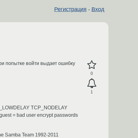
Регистрация
-
Вход
при попытке войти выдает ошибку
0
1
 IPTOS_LOWDELAY TCP_NODELAY
est = bad user encrypt passwords
d the Samba Team 1992-2011