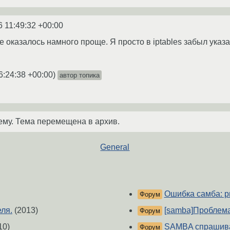
6 11:49:32 +00:00
 оказалось намного проще. Я просто в iptables забыл указа
6:24:38 +00:00
)
автор топика
ему. Тема перемещена в архив.
General
Ошибка самба: pri
Форум
ля.
(2013)
[samba]Проблема
Форум
10)
SAMBA спрашивае
Форум