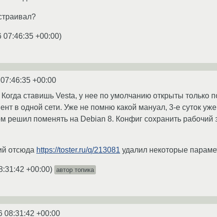
страивал?
 07:46:35 +00:00
)
 07:46:35 +00:00
Когда ставишь Vesta, у нее по умолчанию открыты только по
ент в одной сети. Уже не помню какой мануал, 3-е суток уж
ом решил поменять на Debian 8. Конфиг сохранить рабочий з
ий отсюда
https://toster.ru/q/213081
удалил некоторые параме
8:31:42 +00:00
)
автор топика
6 08:31:42 +00:00