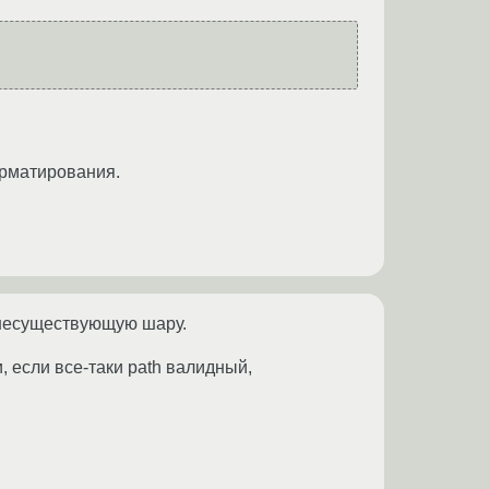
орматирования.
а несуществующую шару.
, если все-таки path валидный,