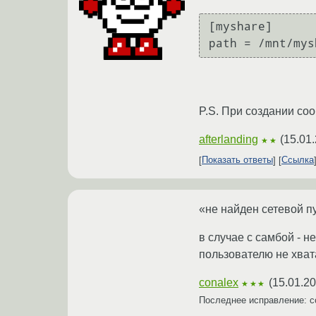
[myshare]

P.S. При создании со
afterlanding
(
15.01
★★
Показать ответы
Ссылка
«не найден сетевой п
в случае с самбой - н
пользователю не хвата
conalex
(
15.01.20
★★★
Последнее исправление: c