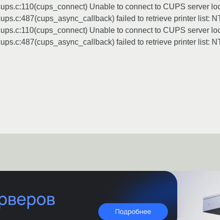
t_cups.c:110(cups_connect) Unable to connect to CUPS server l
nt_cups.c:487(cups_async_callback) failed to retrieve printe
t_cups.c:110(cups_connect) Unable to connect to CUPS server l
nt_cups.c:487(cups_async_callback) failed to retrieve printe