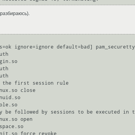
 разбираюсь).
s=ok ignore=ignore default=bad] pam_securetty
th

in.so

th

th

 the first session rule

nux.so close

uid.so

le.so

y be followed by sessions to be executed in t
nux.so open

pace.so

nit.so force revoke
