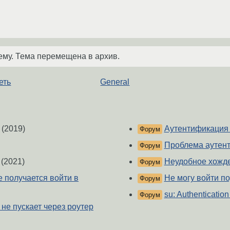
ему. Тема перемещена в архив.
еть
General
(2019)
Аутентификация 
Форум
Проблема аутент
Форум
(2021)
Неудобное хожд
Форум
 не получается войти в
Не могу войти п
Форум
su: Authentication 
Форум
 не пускает через роутер