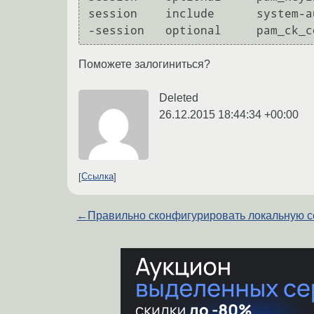
session    include      system-au
-session   optional     pam_ck_c
Поможете залогиниться?
Deleted
26.12.2015 18:44:34 +00:00
Ссылка
←
Правильно сконфигурировать локальную с