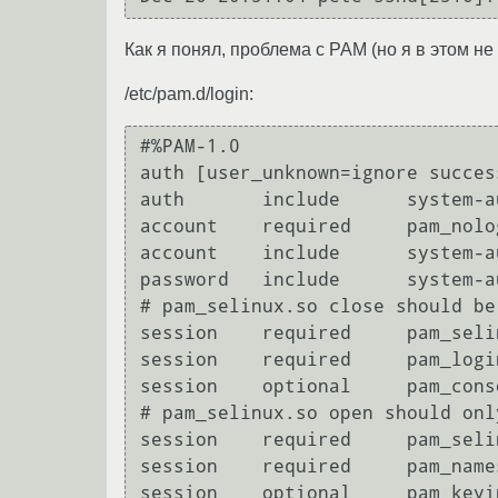
Как я понял, проблема с PAM (но я в этом не
/etc/pam.d/login:
#%PAM-1.0

auth [user_unknown=ignore succes
auth       include      system-au
account    required     pam_nolog
account    include      system-au
password   include      system-au
# pam_selinux.so close should be
session    required     pam_seli
session    required     pam_login
session    optional     pam_conso
# pam_selinux.so open should onl
session    required     pam_seli
session    required     pam_names
session    optional     pam_keyi