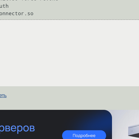
th

onnector.so
еть