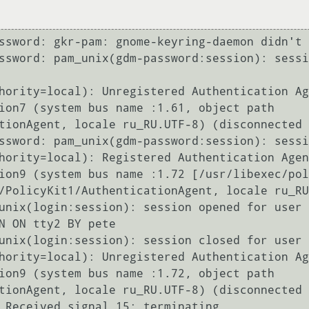
ssword: gkr-pam: gnome-keyring-daemon didn't 
ssword: pam_unix(gdm-password:session): sessi
hority=local): Unregistered Authentication Ag
ion7 (system bus name :1.61, object path 
tionAgent, locale ru_RU.UTF-8) (disconnected 
ssword: pam_unix(gdm-password:session): sessi
hority=local): Registered Authentication Agen
ion9 (system bus name :1.72 [/usr/libexec/pol
/PolicyKit1/AuthenticationAgent, locale ru_RU
unix(login:session): session opened for user 
N ON tty2 BY pete

unix(login:session): session closed for user 
hority=local): Unregistered Authentication Ag
ion9 (system bus name :1.72, object path 
tionAgent, locale ru_RU.UTF-8) (disconnected 
 Received signal 15; terminating.