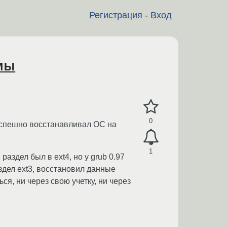
Регистрация
-
Вход
мы
0
 успешно восстанавливал ОС на
1
аздел был в ext4, но у grub 0.97
здел ext3, восстановил данные
ться, ни через свою учетку, ни через