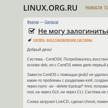
LINUX.ORG.RU
Новости
Г
Форум
—
General
Не могу залогинить
centos
,
восстановление системы
Добрый день!
Система - CentOS6. Потребовалось восстано
основе deb, но c CentOS имею дело первый 
Завести CentOS с помощью grub2 не удалось,
какие-то проблемы с разделами ext4, созда
через rsync -av --delete backup/* /mnt, поправ
root, ни через GUI, ни через CLI. Система н
Снова загрузил LiveCD, сделал chroot, помен