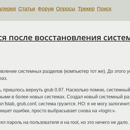
алерея
Статьи
Форум
Опросы
Трекер
Поиск
ся после восстановления систе
вление системных разделов (компьютер тот же). До этого
раз.
 пришлось вернуть grub 0.97. Насколько помню, системный р
нными в более новых системах. Создал новый системный ра
ил fstab, grub.conf, система грузится. НО: я не могу залогини
е пишет ошибки, просто выбрасывает снова на «login:».
ял пароль на пользователя и на root, но это ничего не дало.