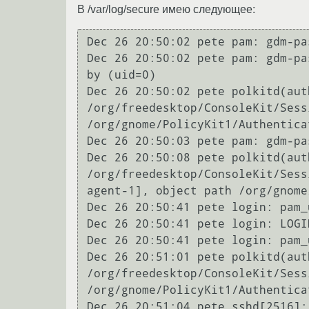
В /var/log/secure имею следующее:
Dec 26 20:50:02 pete pam: gdm-pa
Dec 26 20:50:02 pete pam: gdm-pa
by (uid=0)

Dec 26 20:50:02 pete polkitd(aut
/org/freedesktop/ConsoleKit/Sess
/org/gnome/PolicyKit1/Authentica
Dec 26 20:50:03 pete pam: gdm-pa
Dec 26 20:50:08 pete polkitd(aut
/org/freedesktop/ConsoleKit/Sess
agent-1], object path /org/gnome
Dec 26 20:50:41 pete login: pam_
Dec 26 20:50:41 pete login: LOGI
Dec 26 20:50:41 pete login: pam_
Dec 26 20:51:01 pete polkitd(aut
/org/freedesktop/ConsoleKit/Sess
/org/gnome/PolicyKit1/Authentica
Dec 26 20:51:04 pete sshd[2516]: