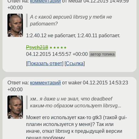
Ответ на:
комментарий
от Medar
04.12.2015 14:49:59
+00:00
А с какой версией librsvg у тебя не
работает?
1:2.40.12 не работает, 1:2.40.11 работает.
Psych218
★★★★★
04.12.2015 14:55:57 +00:00
автор топика
Показать ответ
Ссылка
Ответ на:
комментарий
от waker
04.12.2015 14:53:23
+00:00
хм.. я даже и не знал, что deadbeef
каким-то образом использует librsvg...
Может его использует как-то gtk3 (такой gui-
плагин используется у меня)? Так или
иначе, откат librsvg к предыдущей версии
решил проблему.