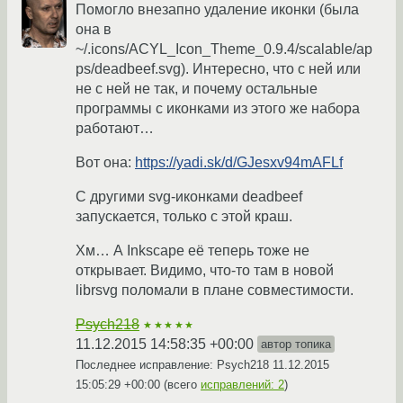
Помогло внезапно удаление иконки (была
она в
~/.icons/ACYL_Icon_Theme_0.9.4/scalable/ap
ps/deadbeef.svg). Интересно, что с ней или
не с ней не так, и почему остальные
программы с иконками из этого же набора
работают…
Вот она:
https://yadi.sk/d/GJesxv94mAFLf
C другими svg-иконками deadbeef
запускается, только с этой краш.
Хм… А Inkscape её теперь тоже не
открывает. Видимо, что-то там в новой
librsvg поломали в плане совместимости.
Psych218
★★★★★
11.12.2015 14:58:35 +00:00
автор топика
Последнее исправление: Psych218
11.12.2015
15:05:29 +00:00
(всего
исправлений: 2
)