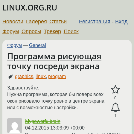
LINUX.ORG.RU
Новости
Галерея
Статьи
Регистрация
-
Вход
Форум
Опросы
Трекер
Поиск
Форум
—
General
Программа рисующая
точку посреди экрана
graphics
,
linux
,
program
Здравствуйте.
Нужна программа, которая бы поверх всех
0
окон рисовало точку ровно в центре экрана
или с возможностью настройки.
1
Mypowerfulbrain
04.12.2015 13:03:09 +00:00