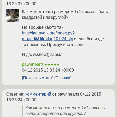
13:25:37 +00:00
Как может точка размером 1x1 пиксель быть
квадратой или круглой?
Но вообще как-то так
http://faq.pygtk.org/index.py?
req=edit&file=faq10.024.htp
и ещё были где-
то примеры. Прикручивать лень.
И да, w.show() забыл
pawnhearts
★★★★★
04.12.2015 13:33:24 +00:00
Показать ответ
Ссылка
Ответ на:
комментарий
от pawnhearts
04.12.2015
13:33:24 +00:00
Как может точка размером 1x1 пиксель
быть квадратой или круглой?