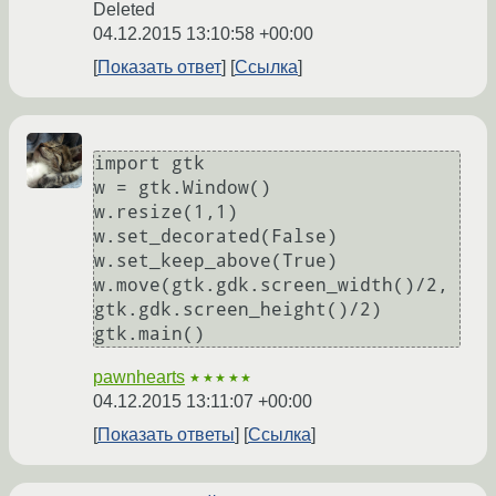
Deleted
04.12.2015 13:10:58 +00:00
Показать ответ
Ссылка
import gtk

w = gtk.Window()

w.resize(1,1)

w.set_decorated(False)

w.set_keep_above(True)

w.move(gtk.gdk.screen_width()/2, 
gtk.gdk.screen_height()/2)

pawnhearts
★★★★★
04.12.2015 13:11:07 +00:00
Показать ответы
Ссылка