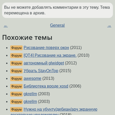
Вы не можете добавлять комментарии в эту тему. Тема
перемещена в архив.
←
General
→
Похожие темы
Рисование поверх окон
(2011)
Форум
[QT4] Рисование на экране.
(2010)
Форум
автономный glwidget
(2012)
Форум
Убрать StayOnTop
(2015)
Форум
awesome
(2013)
Форум
Библиотека вроде xosd
(2006)
Форум
gkrellm
(2003)
Форум
gkrellm
(2003)
Форум
Нужно на убунту/дебиан/арч экранную
Форум
десктопную уведомлялку
(2018)