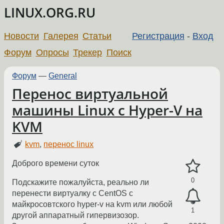
LINUX.ORG.RU
Новости
Галерея
Статьи
Регистрация
-
Вход
Форум
Опросы
Трекер
Поиск
Форум
—
General
Перенос виртуальной
машины Linux с Hyper-V на
KVM
kvm
,
перенос linux
Доброго времени суток
0
Подскажите пожалуйста, реально ли
перенести виртуалку с CentOS с
майкросовтского hyper-v на kvm или любой
1
другой аппаратный гипервизозор.