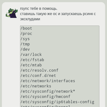
rsync тебе в помощь.
ставишь такую же ос и запускаешь рсинк с
эксклудами
/boot

/proc

/sys

/tmp

/dev

/var/lock

/etc/fstab

/etc/mtab

/etc/resolv.conf

/etc/conf.d/net

/etc/network/interfaces

/etc/networks

/etc/sysconfig/network*

/etc/sysconfig/hwconf

/etc/sysconfig/ip6tables-config
