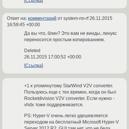
Ссылка
Ответ на:
комментарий
от system-rm-rf
26.11.2015
16:59:45 +00:00
Да вы что, блин? Это вам не винды, линукс
переносится простым копированием.
Deleted
26.11.2015 17:00:52 +00:00
Ссылка
+1 к упомянутому StarWind V2V converter.
Пользуюсь еще с тех времен, когда он был
Rocketdivision V2V converter. Если нужно -
vhdx тоже поддерживается.
PS: Hyper-V очень легко удешевляется
переходом на бесплатный Microsoft Hyper-V
Server 2012 R2. GUI там нет, что не беда.