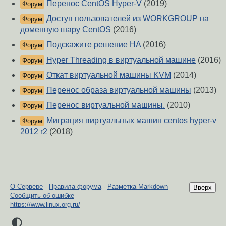
Перенос CentOS Hyper-V
(2019)
Форум
Доступ пользователей из WORKGROUP на
Форум
доменную шару CentOS
(2016)
Подскажите решение HA
(2016)
Форум
Hyper Threading в виртуальной машине
(2016)
Форум
Откат виртуальной машины KVM
(2014)
Форум
Перенос образа виртуальной машины
(2013)
Форум
Перенос виртуальной машины.
(2010)
Форум
Миграция виртуальных машин centos hyper-v
Форум
2012 r2
(2018)
О Сервере
-
Правила форума
-
Разметка Markdown
Вверх
Сообщить об ошибке
https://www.linux.org.ru/