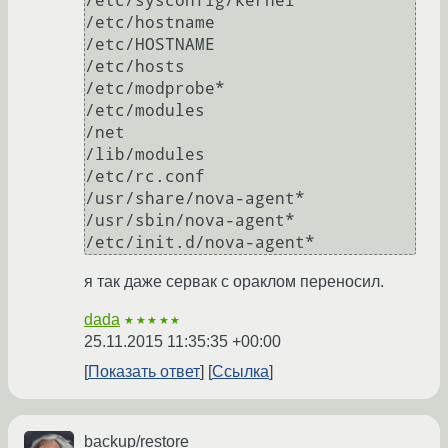
/etc/sysconfig/kernel

/etc/hostname

/etc/HOSTNAME

/etc/hosts

/etc/modprobe*

/etc/modules

/net

/lib/modules

/etc/rc.conf

/usr/share/nova-agent*

/usr/sbin/nova-agent*

/etc/init.d/nova-agent*
я так даже сервак с ораклом переносил.
dada
★★★★★
25.11.2015 11:35:35 +00:00
Показать ответ
Ссылка
backup/restore