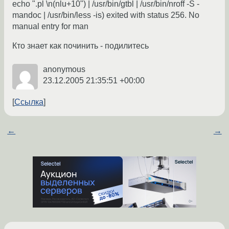
echo ".pl \n(nlu+10") | /usr/bin/gtbl | /usr/bin/nroff -S -
mandoc | /usr/bin/less -is) exited with status 256. No
manual entry for man
Кто знает как починить - подилитесь
anonymous
23.12.2005 21:35:51 +00:00
Ссылка
←
→