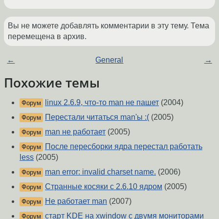
Вы не можете добавлять комментарии в эту тему. Тема
перемещена в архив.
←
General
→
Похожие темы
linux 2.6.9, что-то man не пашет
(2004)
Форум
Перестали читаться man'ы :(
(2005)
Форум
man не работает
(2005)
Форум
После пересборки ядра перестал работать
Форум
less
(2005)
man error: invalid charset name.
(2006)
Форум
Странные косяки с 2.6.10 ядром
(2005)
Форум
Не работает man
(2007)
Форум
старт KDE на xwindow с двумя мониторами
Форум