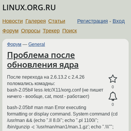
LINUX.ORG.RU
Новости
Галерея
Статьи
Регистрация
-
Вход
Форум
Опросы
Трекер
Поиск
Форум
—
General
Проблема после
обновления ядра
После перехода на 2.6.13.2 с 2.4.26
поломались комадны:
0
bash-2.05b# less /etc/X11/xorg.conf (не пишет
ничего - вообще, cat, most - работают)
0
bash-2.05b# man man Error executing
formatting or display command. System command (cd
/usr/man && (echo ".ll 8.0i"; echo ".pl 1100i";
/bin/gunzip -c '/usr/man/man1/man.1.gz'; echo ".\\\"";