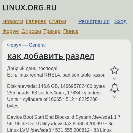
LINUX.ORG.RU
Новости
Галерея
Статьи
Регистрация
-
Вход
Форум
Опросы
Трекер
Поиск
Форум
—
General
как добавить раздел
Добрый день, господа!
Есть linux redhat RHEL4, partition table такая:
0
Disk /dev/sda: 146.6 GB, 146695782400 bytes
255 heads, 63 sectors/track, 17834 cylinders
0
Units = cylinders of 16065 * 512 = 8225280
bytes
Device Boot Start End Blocks Id System /dev/sda1 1 7
56196 de Dell Utility /dev/sda2 8 530 4200997+ 8e
Linux LVM /dev/sda3 * 531 555 200812+ 83 Linux