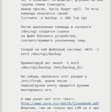
группы томов (смотреть

вывод vgscan, пусть будет vg1). То есть 
команда получится такой:

lvcreate -n backup -L 30G lvm vg1

После выполнения команды в каталоге 
/dev/vg1 создатся ссылка

на файл блочного устройства, 
соответствующего указанному тому.

Создай на ней файловую систему: mkfs -t 
ext3 /dev/vg1/backup

Примонтируй ее: mount -t ext3 
/dev/vg1/backup /mnt/backup_dir

Не забудь прописать этот раздел в 
/etc/fstab, иначе после

перезагрузки опять придется руками 
монтировать его.

А еще рулит вот этот текст: 
http://www.surw.ru/~dalth/linuxbook.pdf
Впрочем, там не только про LVM но и про 