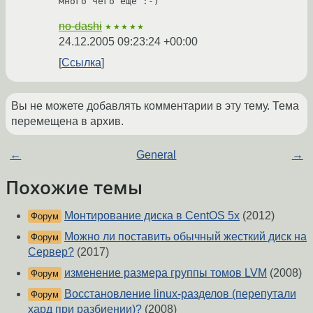
много чего еще :-)
no-dashi
★★★★★
24.12.2005 09:23:24 +00:00
Ссылка
Вы не можете добавлять комментарии в эту тему. Тема
перемещена в архив.
←
General
→
Похожие темы
Монтирование диска в CentOS 5x
(2012)
Форум
Можно ли поставить обычный жесткий диск на
Форум
Сервер?
(2017)
изменение размера группы томов LVM
(2008)
Форум
Восстановление linux-разделов (перепутали
Форум
хард при разбиении)?
(2008)