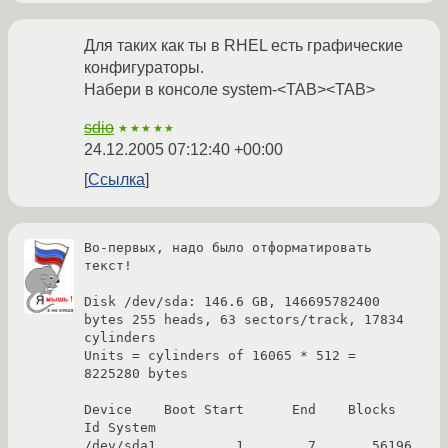
Для таких как ты в RHEL есть графические
конфигураторы.
Набери в консоле system-<TAB><TAB>
sdio
★★★★★
24.12.2005 07:12:40 +00:00
Ссылка
Во-первых, надо было отформатировать 
текст!

Disk /dev/sda: 146.6 GB, 146695782400 
bytes 255 heads, 63 sectors/track, 17834 
cylinders

Units = cylinders of 16065 * 512 = 
8225280 bytes

Device    Boot Start      End    Blocks    
Id System

/dev/sda1          1        7       56196  