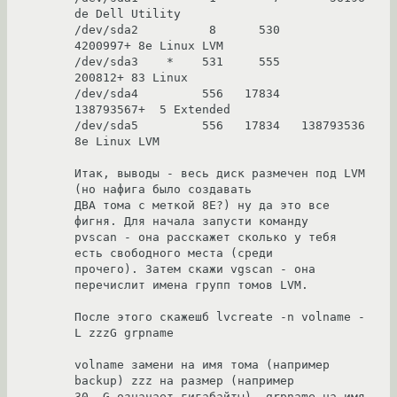
de Dell Utility

/dev/sda2          8      530     
4200997+ 8e Linux LVM

/dev/sda3    *    531     555      
200812+ 83 Linux

/dev/sda4         556   17834   
138793567+  5 Extended

/dev/sda5         556   17834   138793536  
8e Linux LVM

Итак, выводы - весь диск размечен под LVM 
(но нафига было создавать

ДВА тома с меткой 8E?) ну да это все 
фигня. Для начала запусти команду

pvscan - она расскажет сколько у тебя 
есть свободного места (среди

прочего). Затем скажи vgscan - она 
перечислит имена групп томов LVM.

После этого скажешб lvcreate -n volname -
L zzzG grpname

volname замени на имя тома (например 
backup) zzz на размер (например

30, G означает гигабайты), grpname на имя 