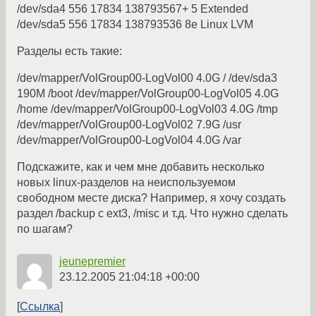
/dev/sda4 556 17834 138793567+ 5 Extended
/dev/sda5 556 17834 138793536 8e Linux LVM
Разделы есть такие:
/dev/mapper/VolGroup00-LogVol00 4.0G / /dev/sda3
190M /boot /dev/mapper/VolGroup00-LogVol05 4.0G
/home /dev/mapper/VolGroup00-LogVol03 4.0G /tmp
/dev/mapper/VolGroup00-LogVol02 7.9G /usr
/dev/mapper/VolGroup00-LogVol04 4.0G /var
Подскажите, как и чем мне добавить несколько
новых linux-разделов на неиспользуемом
свободном месте диска? Например, я хочу создать
раздел /backup с ext3, /misc и т.д. Что нужно сделать
по шагам?
jeunepremier
23.12.2005 21:04:18 +00:00
Ссылка