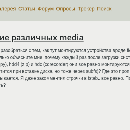
алерея
Статьи
Форум
Опросы
Трекер
Поиск
ние различных media
азобраться с тем, как тут монтируются устройства вроде fl
лько объясните мне, почему каждый раз после загрузки систе
oppy), hdd4 (zip) и hdc (cdrecorder) они все равно монтирую
нтится при вставке диска, но тоже через subfs)? Где это про
ается. Я даже закомментил строчки в fstab.. все равно. Погр
ть?