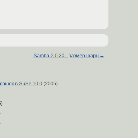
Samba-3.0.20 - размер шары
→
эшек в SuSe 10.0
(2005)
)
)
)