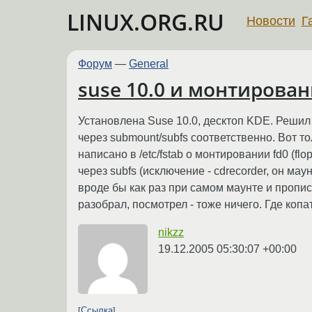
LINUX.ORG.RU
Новости
Г
Форум
—
General
suse 10.0 и монтирова
Установлена Suse 10.0, десктоп KDE. Решил р
через submount/subfs соответственно. Вот то
написано в /etc/fstab о монтировании fd0 (fl
через subfs (исключение - cdrecorder, он мау
вроде бы как раз при самом маунте и прописыв
разобрал, посмотрел - тоже ничего. Где копа
nikzz
19.12.2005 05:30:07 +00:00
Ссылка