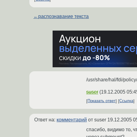
←
распознавание текста
/usr/share/hal/fdi/polic
suser
(
19.12.2005 05:4
Показать ответ
Ссылка
Ответ на:
комментарий
от suser
19.12.2005 0
спасибо, видимо то, ч
через submount?