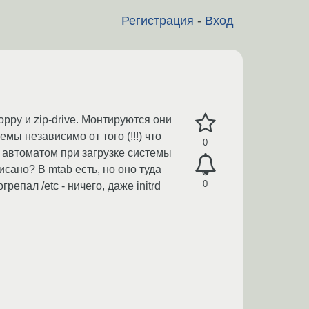
Регистрация
-
Вход
oppy и zip-drive. Монтируются они
мы независимо от того (!!!) что
0
тся автоматом при загрузке системы
писано? В mtab есть, но оно туда
0
епал /etc - ничего, даже initrd