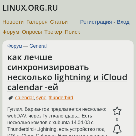
LINUX.ORG.RU
Новости
Галерея
Статьи
Регистрация
-
Вход
Форум
Опросы
Трекер
Поиск
Форум
—
General
как лeчше
синхронизировать
несколько lightning и iCloud
calendar -ей
calendar
,
sync
,
thunderbird
Гуглил. Вариантов предлагается несколько:
webDAV, через Гугл календарь... Есть
0
несколько компов с xubunta 14.04.03 c
Thunderbird+Lightning, есть устройство под
IOS с iCloud Calender. Нужно все календари