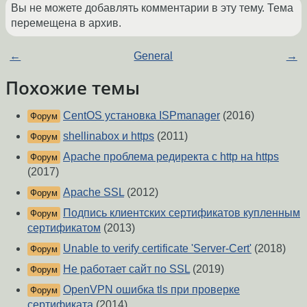
Вы не можете добавлять комментарии в эту тему. Тема
перемещена в архив.
←
General
→
Похожие темы
CentOS установка ISPmanager
(2016)
Форум
shellinabox и https
(2011)
Форум
Apache проблема редиректа с http на https
Форум
(2017)
Apache SSL
(2012)
Форум
Подпись клиентских сертификатов купленным
Форум
сертификатом
(2013)
Unable to verify certificate 'Server-Cert'
(2018)
Форум
Не работает сайт по SSL
(2019)
Форум
OpenVPN ошибка tls при проверке
Форум
сертификата
(2014)