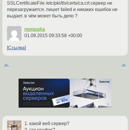
SSLCertificateFile /etc/pki/tls/certs/ca.crt сервер не
перезагружается. пишет failed и никаких ошибок не
выдает. в чём может быть дело ?
morgusha
01.09.2015 09:33:58 +00:00
Ссылка
←
→
1. какой веб сервер?
2. где конфиг?