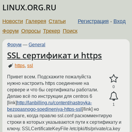
LINUX.ORG.RU
Новости
Галерея
Статьи
Регистрация
-
Вход
Форум
Опросы
Трекер
Поиск
Форум
—
General
SSL сертификат и https
https
,
ssl
Привет всем. Подскажите пожалуйста
нужно настроить https соединение на
0
сервере и что бы сертификаты работали.
Делаю всё по инструкции для centros 6
[link]
http://lanbilling.ru/content/nastroyka-
1
bezopasnogo-soedineniya-https-ssl
[/link] но
на шаге, когда правлю ssl.conf раскомментирую
строки в которых указываются пути к сертификату и
ключу. SSLCertificateKeyFile /etc/pki/tls/private/ca.key