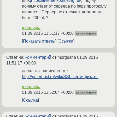
{link}
https://livemetko.host4g.ru/
{/link} ну
почему ответ от сервера по https протоколу
пишется : Сервер не отвечает. должно же
быть 200 ok ?
morgusha
01.09.2015 11:51:17 +00:00
автор топика
Показать ответы
Ссылка
Ответ на:
комментарий
от morgusha
01.09.2015
11:51:17 +00:00
делал как написано тут:
http://peterhost.ru/wiki/SSL-сертификаты
morgusha
01.09.2015 11:52:04 +00:00
автор топика
Ссылка
Ответ на:
комментарий
от morgusha
01.09.2015