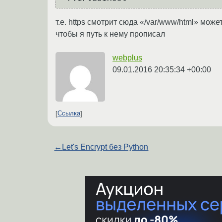
т.е. https смотрит сюда «/var/www/html» мож
чтобы я путь к нему прописал
webplus
09.01.2016 20:35:34 +00:00
Ссылка
←
Let's Encrypt без Python