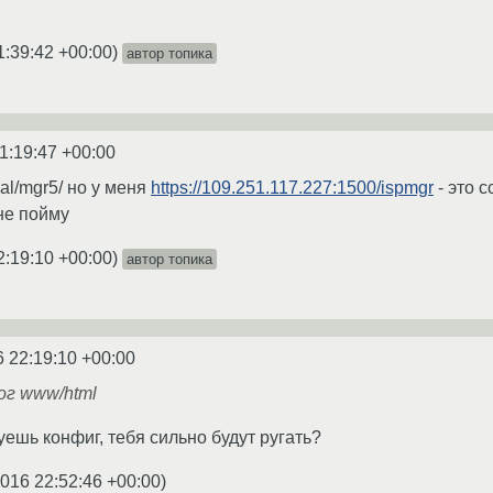
1:39:42 +00:00
)
автор топика
1:19:47 +00:00
cal/mgr5/ но у меня
https://109.251.117.227:1500/ispmgr
- это 
не пойму
2:19:10 +00:00
)
автор топика
6 22:19:10 +00:00
г www/html
ешь конфиг, тебя сильно будут ругать?
2016 22:52:46 +00:00
)