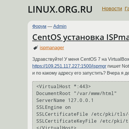
LINUX.ORG.RU
Новости
Г
Форум
—
Admin
CentOS установка ISPm
ispmanager
Здравствуйте! У меня CentOS 7 на VirtualBo
https://109.251.117.227:1500/ispmgr
пишет Not
и по какому адресу его запустить? Вчера я дел
<VirtualHost *:443>

DocumentRoot "/var/www/html"

ServerName 127.0.0.1

SSLEngine on

SSLCertificateFile /etc/pki/tls/
SSLCertificateKeyFile /etc/pki/t