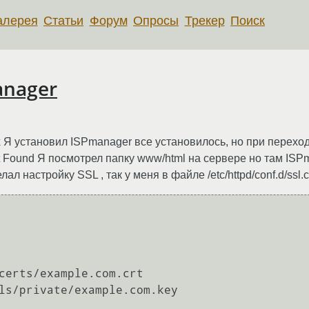
алерея
Статьи
Форум
Опросы
Трекер
Поиск
anager
x Я установил ISPmanager все установилось, но при перехо
 Found Я посмотрел папку www/html на сервере но там ISPma
ал настройку SSL , так у меня в файле /etc/httpd/conf.d/ssl.c
certs/example.com.crt

ls/private/example.com.key
