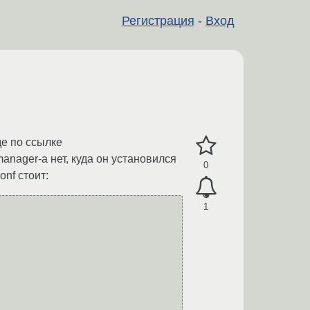
Регистрация
-
Вход
де по ссылке
nager-а нет, куда он установился
0
onf стоит:
1