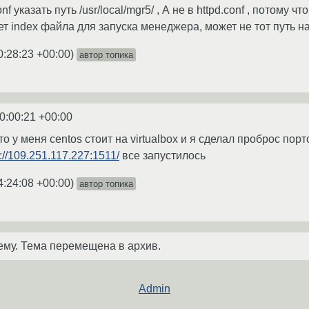
nf указать путь /usr/local/mgr5/ , А не в httpd.conf , потому 
меет index файла для запуска менеджера, может не тот путь 
0:28:23 +00:00
)
автор топика
0:00:21 +00:00
о у меня centos стоит на virtualbox и я сделал проброс порто
s://109.251.117.227:1511/
все запустилось
4:24:08 +00:00
)
автор топика
ему. Тема перемещена в архив.
Admin