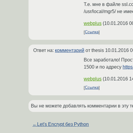
Т.е. мне в файле ssl.co
/usr/local/mgr5/ не и
webplus
(
10.01.2016 0
Ссылка
Ответ на:
комментарий
от thesis
10.01.2016 0
Все заработало! Прост
1500 и по адресу
http
webplus
(
10.01.2016 1
Ссылка
Вы не можете добавлять комментарии в эту т
←
Let's Encrypt без Python