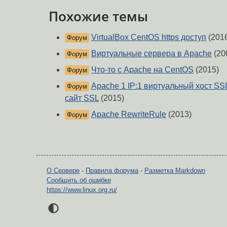
Похожие темы
VirtualBox CentOS https доступ
(201
Форум
Виртуальные сервера в Apache
(20
Форум
Что-то с Apache на CentOS
(2015)
Форум
Apache 1 IP:1 виртуальный хост SS
Форум
сайт SSL
(2015)
Apache RewriteRule
(2013)
Форум
О Сервере
-
Правила форума
-
Разметка Markdown
Сообщить об ошибке
https://www.linux.org.ru/